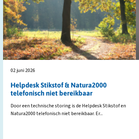
over
o
Helpdesk
M
Stikstof
H
&
n
Natura2000
t
telefonisch
p
niet
I
bereikbaar
w
02 juni 2026
Helpdesk Stikstof & Natura2000
telefonisch niet bereikbaar
Door een technische storing is de Helpdesk Stikstof en
Natura2000 telefonisch niet bereikbaar. Er...