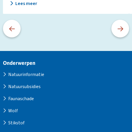
Lees meer
Site
Onderwerpen
footer
Natuurinformatie
Natuursubsidies
Faunaschade
Wolf
Stikstof