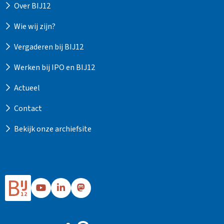
Over BIJ12
Wie wij zijn?
Vergaderen bij BIJ12
Werken bij IPO en BIJ12
Actueel
Contact
Bekijk onze archiefsite
Ga
Ga
Ga
naar
naar
naar
Bij12's
Bij12's
Bij12's
YouTube
LinkedIn
Mastodon