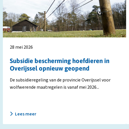
bescherming
g
hoefdieren
e
in
w
Overijssel
w
opnieuw
i
geopend
Z
H
28 mei 2026
Subsidie bescherming hoefdieren in
Overijssel opnieuw geopend
De subsidieregeling van de provincie Overijssel voor
wolfwerende maatregelen is vanaf mei 2026...
Lees meer