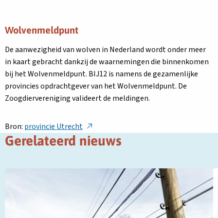
Wolvenmeldpunt
De aanwezigheid van wolven in Nederland wordt onder meer
in kaart gebracht dankzij de waarnemingen die binnenkomen
bij het Wolvenmeldpunt. BIJ12 is namens de gezamenlijke
provincies opdrachtgever van het Wolvenmeldpunt. De
Zoogdiervereniging valideert de meldingen.
Deze
Bron:
provincie Utrecht
link
Gerelateerd nieuws
opent
in
Lees
L
een
meer
m
nieuw
over
o
tabblad
Subsidie
R