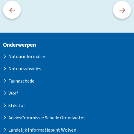
Site
Onderwerpen
footer
Natuurinformatie
Natuursubsidies
Faunaschade
Wolf
Stikstof
AdviesCommissie Schade Grondwater
Landelijk Informatiepunt Wolven