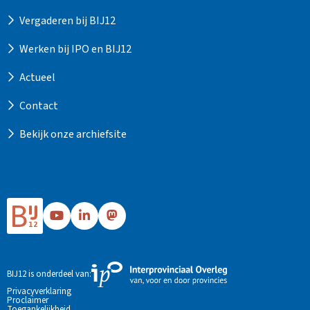
Vergaderen bij BIJ12
Werken bij IPO en BIJ12
Actueel
Contact
Bekijk onze archiefsite
Ga
Ga
Ga
naar
naar
naar
Bij12's
Bij12's
Bij12's
YouTube
LinkedIn
Mastodon
Externe
BIJ12 is onderdeel van:
pagina
pagina
pagina
link
Privacyverklaring
Proclaimer
naar
Toegankelijkheid