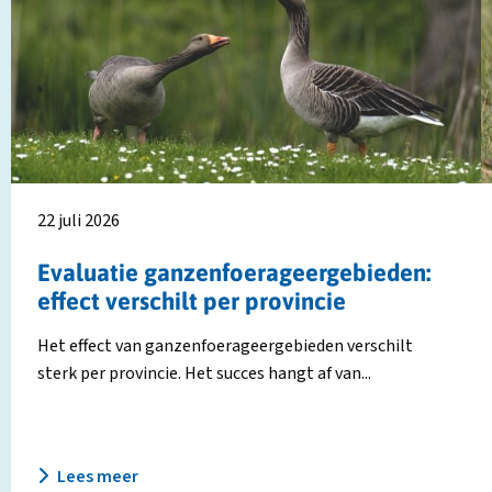
Evaluatie
H
ganzenfoerageergebieden:
k
effect
z
verschilt
b
per
j
provincie
d
k
s
22 juli 2026
Evaluatie ganzenfoerageergebieden:
effect verschilt per provincie
Het effect van ganzenfoerageergebieden verschilt
sterk per provincie. Het succes hangt af van...
Lees meer