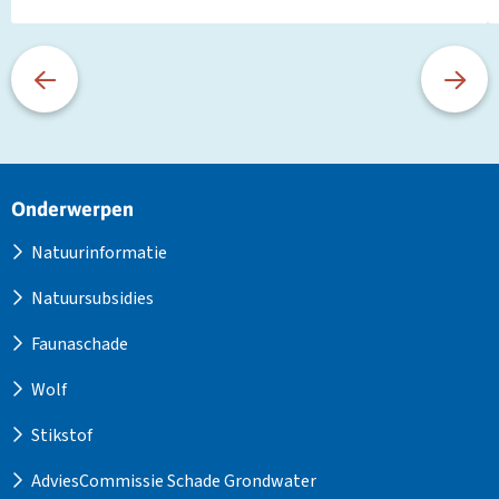
Site
Onderwerpen
footer
Natuurinformatie
Natuursubsidies
Faunaschade
Wolf
Stikstof
AdviesCommissie Schade Grondwater