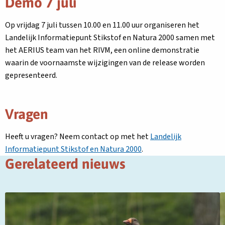
Demo 7 juli
Op vrijdag 7 juli tussen 10.00 en 11.00 uur organiseren het
Landelijk Informatiepunt Stikstof en Natura 2000 samen met
het AERIUS team van het RIVM, een online demonstratie
waarin de voornaamste wijzigingen van de release worden
gepresenteerd.
Vragen
Heeft u vragen? Neem contact op met het
Landelijk
Informatiepunt Stikstof en Natura 2000
.
Gerelateerd nieuws
Lees
L
meer
m
over
o