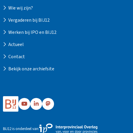
Wie wij zijn?
Vergaderen bij BIJ12
Werken bij IPO en BIJ12
Actueel
Contact
Bekijk onze archiefsite
Ga
Ga
Ga
naar
naar
naar
Bij12's
Bij12's
Bij12's
YouTube
LinkedIn
Mastodon
Externe
BIJ12 is onderdeel van:
pagina
pagina
pagina