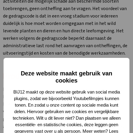
activiteiten die mogelijk schade aan beschermde soorten
toebrengen, geen ontheffing aan te vragen. Het voordeel van
de gedragscode is dat in een vroeg stadium voor iedereen
duidelijk is hoe moet worden omgegaan met in het wild
levende planten en dieren en hun directe leefomgeving. Het
werken volgens de gedragscode beperkt daarnaast de
administratieve last rond het aanvragen van ontheffingen, de
uitvoeringstijd en kosten van de benodigde werkzaamheden.
Deze website maakt gebruik van
Product van meerdere partijen
cookies
De gedragscode is opgesteld in opdracht van het Vakberaad
BIJ12 maakt op deze website gebruik van social media
Beheer en Bouw (VBB) van de gezamenlijke provincies. Onder
plugins, zodat we bijvoorbeeld Youtubefilmpjes kunnen
begeleiding van CROW, heeft een werkgroep met
tonen. En zodat u onze content op sociale media kunt
vertegenwoordigers vanuit de twaalf provincies de
delen. Hiervoor gebruiken we cookies en vergelijkbare
technieken. Wilt u dit liever niet? Dan plaatsen we alleen
gedragscode inhoudelijk vormgegeven. Ook het groene
essentiële- en statistische cookies, deze leggen geen
architecten- en ingenieursbureau ldverde heeft meegewerkt
gegevens vast over u als persoon. Meer weten? Lees