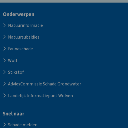
Site
Onderwerpen
footer
Natuurinformatie
Natuursubsidies
Faunaschade
Wolf
Stikstof
AdviesCommissie Schade Grondwater
Landelijk Informatiepunt Wolven
Snel naar
Schade melden