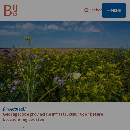
Homepagina
Zoeken
OPEN
MENU
/
Actueel
/
Gedragscode provinciale infrastructuur voor betere
bescherming soorten