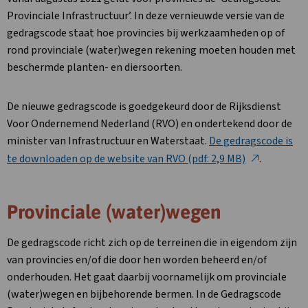
Provinciale Infrastructuur’. In deze vernieuwde versie van de
gedragscode staat hoe provincies bij werkzaamheden op of
rond provinciale (water)wegen rekening moeten houden met
beschermde planten- en diersoorten.
De nieuwe gedragscode is goedgekeurd door de Rijksdienst
Voor Ondernemend Nederland (RVO) en ondertekend door de
minister van Infrastructuur en Waterstaat.
De gedragscode is
Deze
te downloaden op de website van RVO (pdf: 2,9 MB)
.
link
opent
Provinciale (water)wegen
in
een
De gedragscode richt zich op de terreinen die in eigendom zijn
nieuw
van provincies en/of die door hen worden beheerd en/of
tabblad
onderhouden. Het gaat daarbij voornamelijk om provinciale
(water)wegen en bijbehorende bermen. In de Gedragscode