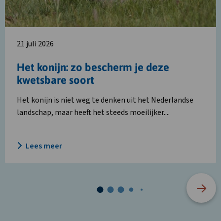
je
deze
kwetsbare
soort
21 juli 2026
Het konijn: zo bescherm je deze
kwetsbare soort
Het konijn is niet weg te denken uit het Nederlandse
landschap, maar heeft het steeds moeilijker....
Lees meer