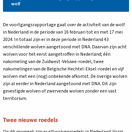
Open
wolf
hier
de
nieuwe
De voortgangsrapportage gaat over de activiteit van de wolf
voortgangsrapportage
in Nederland in de periode van 16 februari tot en met 17 mei
over
de
2024. In totaal zijn er in deze periode in Nederland 43
wolf
verschillende wolven aangetoond met DNA. Daarvan zijn acht
wolven voor het eerst aangetroffen in Nederland; één
nakomeling van de Zuidwest-Veluwe-roedel, twee
nakomelingen van de Belgische Hechtel-Eksel-roedel en vijf
wolven met een (nog) onbekende afkomst. De overige wolven
zijn al eerder in Nederland aangetoond met DNA. Dit zijn
gevestigde wolven of zwervende wolven zonder een vast
territorium.
Twee nieuwe roedels
Op dit moment zijn er elf wolvenroedels in Nederland. Vorig