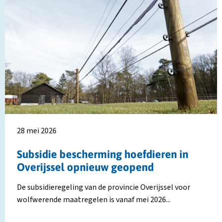
tabblad
Lees
L
meer
m
over
o
Subsidie
R
bescherming
g
hoefdieren
e
in
w
Overijssel
w
opnieuw
i
geopend
Z
H
28 mei 2026
Subsidie bescherming hoefdieren in
Overijssel opnieuw geopend
De subsidieregeling van de provincie Overijssel voor
wolfwerende maatregelen is vanaf mei 2026...