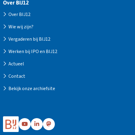
Over BIJ12
Over BIJ12
Wie wij zijn?
Vergaderen bij BIJ12
Werken bij IPO en BIJ12
Actueel
Contact
Bekijk onze archiefsite
Ga
Ga
Ga
naar
naar
naar