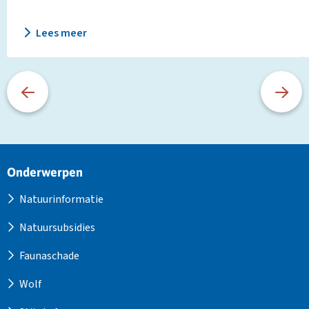
Lees meer
Site
Onderwerpen
footer
Natuurinformatie
Natuursubsidies
Faunaschade
Wolf