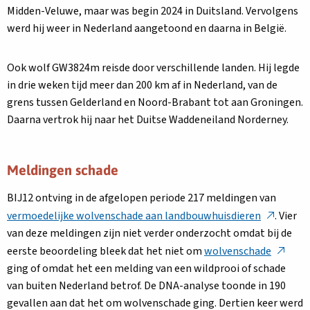
Midden-Veluwe, maar was begin 2024 in Duitsland. Vervolgens
werd hij weer in Nederland aangetoond en daarna in België.
Ook wolf GW3824m reisde door verschillende landen. Hij legde
in drie weken tijd meer dan 200 km af in Nederland, van de
grens tussen Gelderland en Noord-Brabant tot aan Groningen.
Daarna vertrok hij naar het Duitse Waddeneiland Norderney.
Meldingen schade
BIJ12 ontving in de afgelopen periode 217 meldingen van
Deze
vermoedelijke wolvenschade aan landbouwhuisdieren
. Vier
link
van deze meldingen zijn niet verder onderzocht omdat bij de
opent
Deze
eerste beoordeling bleek dat het niet om
wolvenschade
in
link
ging of omdat het een melding van een wildprooi of schade
een
opent
van buiten Nederland betrof. De DNA-analyse toonde in 190
nieuw
in
gevallen aan dat het om wolvenschade ging. Dertien keer werd