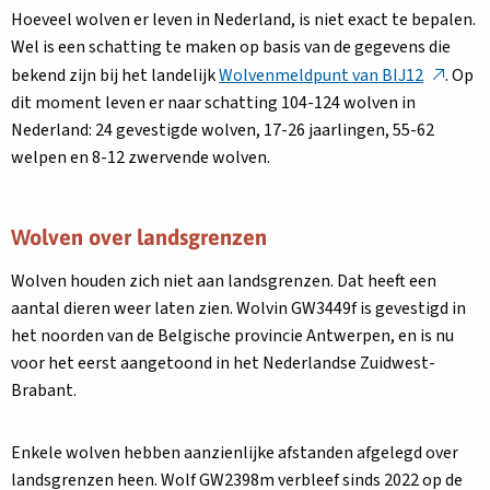
Hoeveel wolven er leven in Nederland, is niet exact te bepalen.
Wel is een schatting te maken op basis van de gegevens die
Deze
bekend zijn bij het landelijk
Wolvenmeldpunt van BIJ12
. Op
link
dit moment leven er naar schatting 104-124 wolven in
opent
Nederland: 24 gevestigde wolven, 17-26 jaarlingen, 55-62
in
welpen en 8-12 zwervende wolven.
een
nieuw
Wolven over landsgrenzen
tabblad
Wolven houden zich niet aan landsgrenzen. Dat heeft een
aantal dieren weer laten zien. Wolvin GW3449f is gevestigd in
het noorden van de Belgische provincie Antwerpen, en is nu
voor het eerst aangetoond in het Nederlandse Zuidwest-
Brabant.
Enkele wolven hebben aanzienlijke afstanden afgelegd over
landsgrenzen heen. Wolf GW2398m verbleef sinds 2022 op de