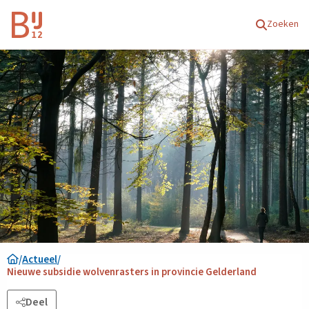
Homepagina
Zoeken
/
Actueel
/
Nieuwe subsidie wolvenrasters in provincie Gelderland
Deel