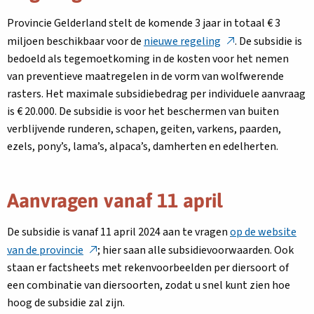
Provincie Gelderland stelt de komende 3 jaar in totaal € 3
Deze
miljoen beschikbaar voor de
nieuwe regeling
. De subsidie is
link
bedoeld als tegemoetkoming in de kosten voor het nemen
opent
van preventieve maatregelen in de vorm van wolfwerende
in
rasters. Het maximale subsidiebedrag per individuele aanvraag
een
is € 20.000. De subsidie is voor het beschermen van buiten
nieuw
verblijvende runderen, schapen, geiten, varkens, paarden,
tabblad
ezels, pony’s, lama’s, alpaca’s, damherten en edelherten.
Aanvragen vanaf 11 april
De subsidie is vanaf 11 april 2024 aan te vragen
op de website
Deze
van de provincie
; hier saan alle subsidievoorwaarden. Ook
link
staan er factsheets met rekenvoorbeelden per diersoort of
opent
een combinatie van diersoorten, zodat u snel kunt zien hoe
in
hoog de subsidie zal zijn.