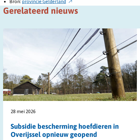
Deze
Bron:
provincie Gelderland
link
Gerelateerd nieuws
opent
in
Lees
L
een
meer
m
nieuw
over
o
tabblad
Subsidie
R
bescherming
g
hoefdieren
e
in
w
Overijssel
w
opnieuw
i
geopend
Z
H
28 mei 2026
Subsidie bescherming hoefdieren in
Overijssel opnieuw geopend