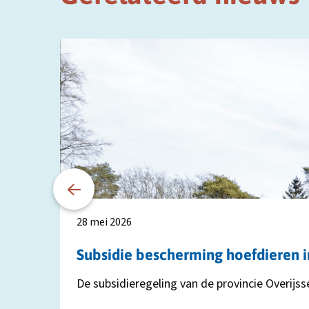
Lees
meer
over
Subsidie
bescherming
hoefdieren
in
Overijssel
opnieuw
geopend
28 mei 2026
Subsidie bescherming hoefdieren 
De subsidieregeling van de provincie Overijs