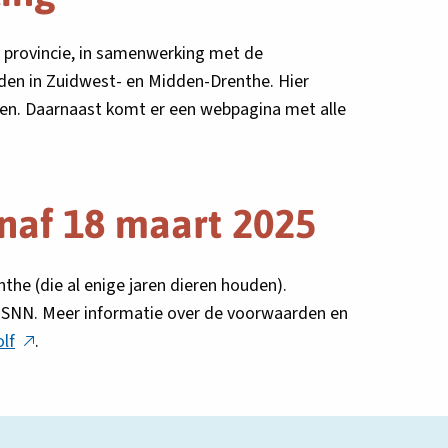
 provincie, in samenwerking met de
en in Zuidwest- en Midden-Drenthe. Hier
gen. Daarnaast komt er een webpagina met alle
naf 18 maart 2025
the (die al enige jaren dieren houden).
n SNN. Meer informatie over de voorwaarden en
Deze
olf
.
link
opent
in