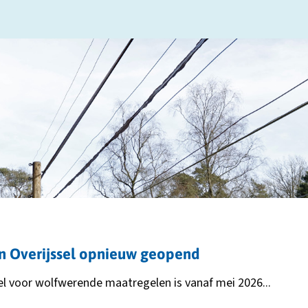
opent
in
een
nieuw
tabblad
in Overijssel opnieuw geopend
sel voor wolfwerende maatregelen is vanaf mei 2026...