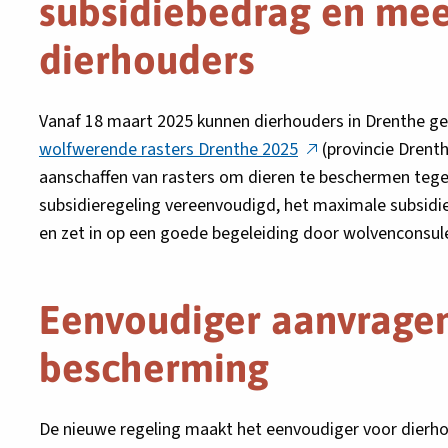
subsidiebedrag en mee
dierhouders
Vanaf 18 maart 2025 kunnen dierhouders in Drenthe g
Deze
wolfwerende rasters Drenthe 2025
(provincie Drenth
link
aanschaffen van rasters om dieren te beschermen tegen
opent
subsidieregeling vereenvoudigd, het maximale subsidi
in
en zet in op een goede begeleiding door wolvenconsul
een
nieuw
Eenvoudiger aanvragen
tabblad
bescherming
De nieuwe regeling maakt het eenvoudiger voor dierh