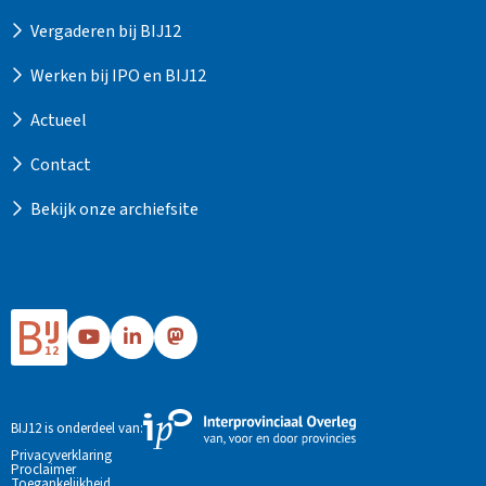
Vergaderen bij BIJ12
Werken bij IPO en BIJ12
Actueel
Contact
Bekijk onze archiefsite
Ga
Ga
Ga
naar
naar
naar
Bij12's
Bij12's
Bij12's
YouTube
LinkedIn
Mastodon
Externe
BIJ12 is onderdeel van:
pagina
pagina
pagina
link
Privacyverklaring
Proclaimer
naar
Toegankelijkheid