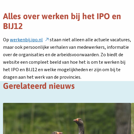
link
in
opent
Alles over werken bij het IPO en
een
in
nieuw
een
BIJ12
tabblad
nieuw
tabblad
Deze
Op
werkenbij.ipo.nl
staan niet alleen alle actuele vacatures,
link
maar ook persoonlijke verhalen van medewerkers, informatie
opent
over de organisaties en de arbeidsvoorwaarden. Zo biedt de
in
website een compleet beeld van hoe het is om te werken bij
een
het IPO en BIJ12 en welke mogelijkheden er zijn om bij te
nieuw
dragen aan het werk van de provincies.
tabblad
Gerelateerd nieuws
Lees
L
meer
m
over
o
Evaluatie
H