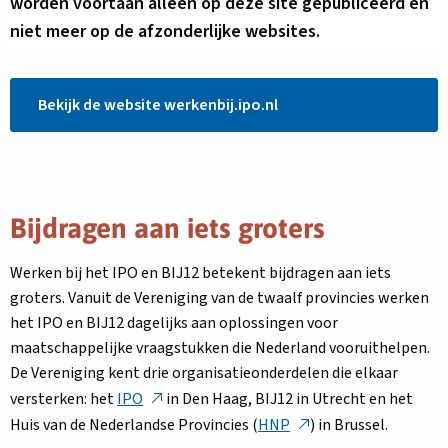
worden voortaan alleen op deze site gepubliceerd en
niet meer op de afzonderlijke websites.
Link
Bekijk de website werkenbij.ipo.nl
opent
in
nieuw
tabblad
Bijdragen aan iets groters
Werken bij het IPO en BIJ12 betekent bijdragen aan iets
groters. Vanuit de Vereniging van de twaalf provincies werken
het IPO en BIJ12 dagelijks aan oplossingen voor
maatschappelijke vraagstukken die Nederland vooruithelpen.
De Vereniging kent drie organisatieonderdelen die elkaar
Deze
versterken: het
IPO
in Den Haag, BIJ12 in Utrecht en het
link
Deze
Huis van de Nederlandse Provincies (
HNP
) in Brussel.
opent