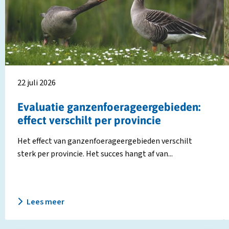
ganzenfoerageergebieden:
k
effect
z
verschilt
b
per
j
provincie
d
k
s
22 juli 2026
Evaluatie ganzenfoerageergebieden:
effect verschilt per provincie
Het effect van ganzenfoerageergebieden verschilt
sterk per provincie. Het succes hangt af van...
Lees meer