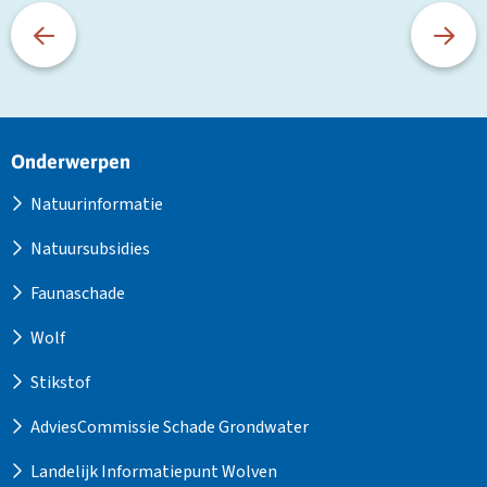
Site
Onderwerpen
footer
Natuurinformatie
Natuursubsidies
Faunaschade
Wolf
Stikstof
AdviesCommissie Schade Grondwater
Landelijk Informatiepunt Wolven