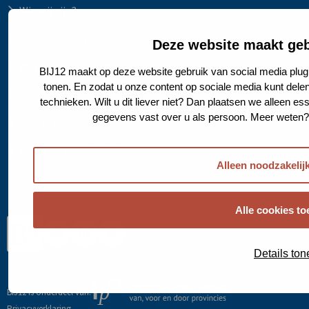
Wie wij zijn?
Vergaderen bij BIJ12
Deze website maakt geb
Werken bij IPO en BIJ12
BIJ12 maakt op deze website gebruik van social media plug
tonen. En zodat u onze content op sociale media kunt dele
Actueel
technieken. Wilt u dit liever niet? Dan plaatsen we alleen es
gegevens vast over u als persoon. Meer weten
Contact
Bekijk onze archiefsite
Alleen noodzakelij
Alle cookies to
Ga
Ga
Ga
naar
naar
naar
Details ton
Bij12's
Bij12's
Bij12's
YouTube
LinkedIn
Mastodon
Externe
BIJ12 is onderdeel van:
pagina
pagina
pagina
link