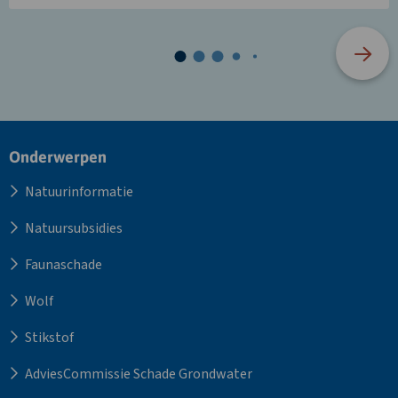
Site
Onderwerpen
footer
Natuurinformatie
Natuursubsidies
Faunaschade
Wolf
Stikstof
AdviesCommissie Schade Grondwater