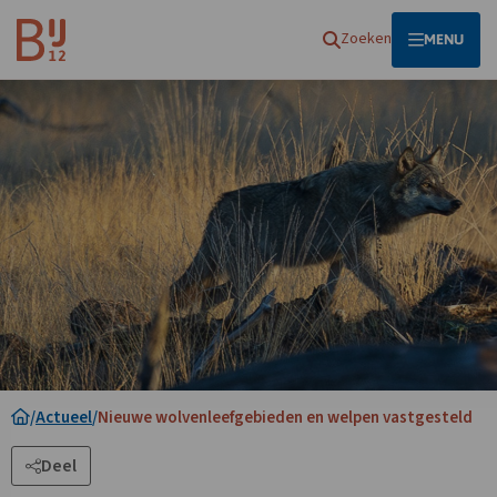
Homepagina
Zoeken
OPEN
MENU
/
Actueel
/
Nieuwe wolvenleefgebieden en welpen vastgesteld
Deel