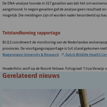
De DNA-analyse toonde in 317 gevallen aan dat het om wolvens
aangetoond. In negen gevallen gaf de analyse geen resultaat en
mogelijk. Die meldingen zijn of worden nader beoordeeld op basi
Totstandkoming rapportage
BIJ12 coördineert de monitoring van de Nederlandse wolvenpop
provincies. De voortgangsrapportage is tot stand gekomen me
Deze
Wageningen University & Research
,
Dutch Wildlife Health Ce
link
opent
Headerfoto: wolf op de Noord-Veluwe. Fotograaf: Tirza Verwijs v
in
Gerelateerd nieuws
een
nieuw
tabblad
Lees
meer
over