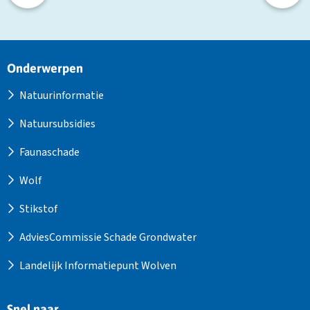
Site
Onderwerpen
footer
Natuurinformatie
Natuursubsidies
Faunaschade
Wolf
Stikstof
AdviesCommissie Schade Grondwater
Landelijk Informatiepunt Wolven
Snel naar