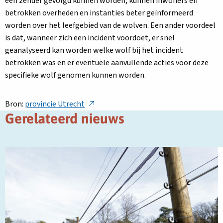
een zender gevolgd kunnen worden, kunnen inwoners en
betrokken overheden en instanties beter geïnformeerd
worden over het leefgebied van de wolven. Een ander voordeel
is dat, wanneer zich een incident voordoet, er snel
geanalyseerd kan worden welke wolf bij het incident
betrokken was en er eventuele aanvullende acties voor deze
specifieke wolf genomen kunnen worden.
Deze
Bron:
provincie Utrecht
link
Gerelateerd nieuws
opent
in
Lees
L
een
meer
m
nieuw
over
o
tabblad
Subsidie
R
bescherming
g
hoefdieren
e