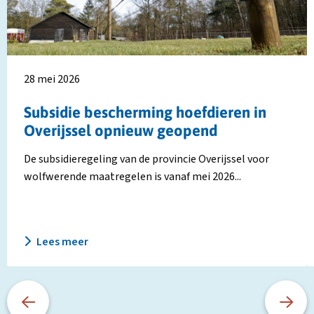
in
w
Overijssel
w
opnieuw
i
geopend
Z
H
28 mei 2026
Subsidie bescherming hoefdieren in
Overijssel opnieuw geopend
De subsidieregeling van de provincie Overijssel voor
wolfwerende maatregelen is vanaf mei 2026...
Lees meer