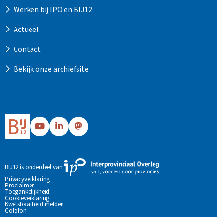
Werken bij IPO en BIJ12
Actueel
Contact
Bekijk onze archiefsite
Ga
Ga
Ga
naar
naar
naar
Bij12's
Bij12's
Bij12's
YouTube
LinkedIn
Mastodon
Externe
BIJ12 is onderdeel van:
pagina
pagina
pagina
link
Privacyverklaring
Proclaimer
naar
Toegankelijkheid
de
Cookieverklaring
Kwetsbaarheid melden
website
Colofon