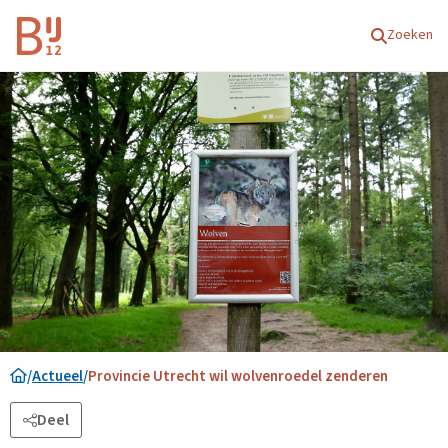
Homepagina
Zoeken
/
Actueel
/
Provincie Utrecht wil wolvenroedel zenderen
Deel