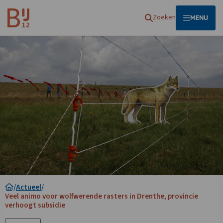
Homepagina
Zoeken
OPEN
MENU
/
Actueel
/
Veel animo voor wolfwerende rasters in Drenthe, provincie
verhoogt subsidie