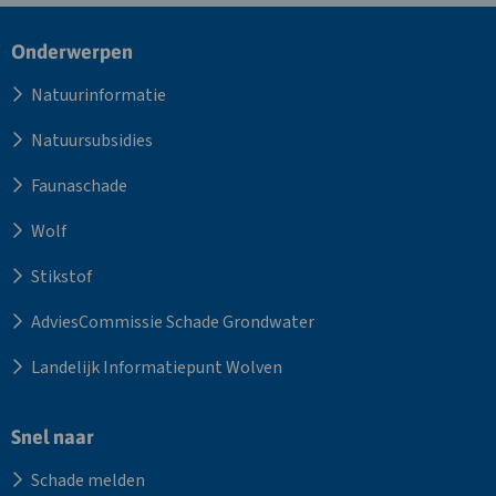
Site
Onderwerpen
footer
Natuurinformatie
Natuursubsidies
Faunaschade
Wolf
Stikstof
AdviesCommissie Schade Grondwater
Landelijk Informatiepunt Wolven
Snel naar
Schade melden