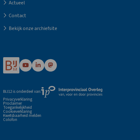
Actueel
Contact
Bekijk onze archiefsite
Ga
Ga
Ga
naar
naar
naar
Bij12's
Bij12's
Bij12's
YouTube
LinkedIn
Mastodon
Externe
BIJ12 is onderdeel van:
pagina
pagina
pagina
link
Privacyverklaring
Proclaimer
naar
Toegankelijkheid
de
Cookieverklaring
Kwetsbaarheid melden
website
Colofon
van
Interprovinciaal