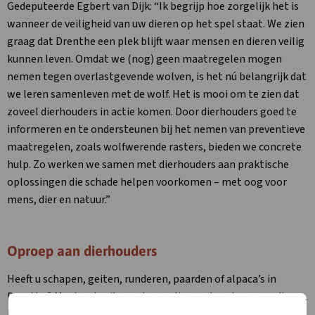
Gedeputeerde Egbert van Dijk: “Ik begrijp hoe zorgelijk het is
wanneer de veiligheid van uw dieren op het spel staat. We zien
graag dat Drenthe een plek blijft waar mensen en dieren veilig
kunnen leven. Omdat we (nog) geen maatregelen mogen
nemen tegen overlastgevende wolven, is het nú belangrijk dat
we leren samenleven met de wolf. Het is mooi om te zien dat
zoveel dierhouders in actie komen. Door dierhouders goed te
informeren en te ondersteunen bij het nemen van preventieve
maatregelen, zoals wolfwerende rasters, bieden we concrete
hulp. Zo werken we samen met dierhouders aan praktische
oplossingen die schade helpen voorkomen – met oog voor
mens, dier en natuur.”
Oproep aan dierhouders
Heeft u schapen, geiten, runderen, paarden of alpaca’s in
Drenthe? Maak gebruik van de regeling en bescherm uw dieren.
De aanvraag blijft eenvoudig. Vraag eerst een gratis advies aan