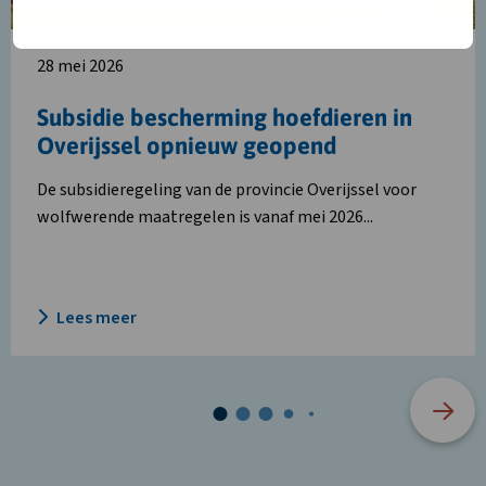
geopend
28 mei 2026
Subsidie bescherming hoefdieren in
Overijssel opnieuw geopend
De subsidieregeling van de provincie Overijssel voor
wolfwerende maatregelen is vanaf mei 2026...
Lees meer