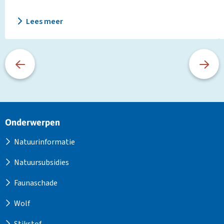
Lees meer
Site
Onderwerpen
footer
Natuurinformatie
Natuursubsidies
Faunaschade
Wolf