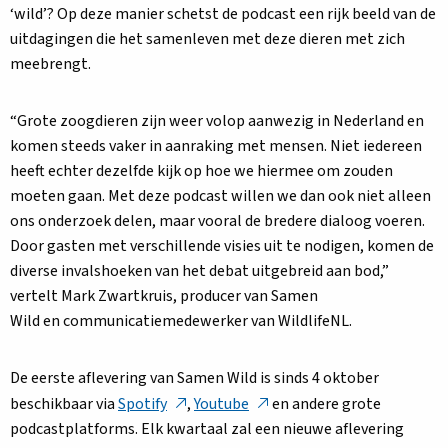
‘wild’? Op deze manier schetst de podcast een rijk beeld van de
uitdagingen die het samenleven met deze dieren met zich
meebrengt.
“Grote zoogdieren zijn weer volop aanwezig in Nederland en
komen steeds vaker in aanraking met mensen. Niet iedereen
heeft echter dezelfde kijk op hoe we hiermee om zouden
moeten gaan. Met deze podcast willen we dan ook niet alleen
ons onderzoek delen, maar vooral de bredere dialoog voeren.
Door gasten met verschillende visies uit te nodigen, komen de
diverse invalshoeken van het debat uitgebreid aan bod,”
vertelt Mark Zwartkruis, producer van Samen
Wild en communicatiemedewerker van WildlifeNL.
De eerste aflevering van Samen Wild is sinds 4 oktober
Deze
Deze
beschikbaar via
Spotify
,
Youtube
en andere grote
link
link
podcastplatforms. Elk kwartaal zal een nieuwe aflevering