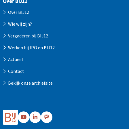
Over BIJ12
Over BIJ12
Wie wij zijn?
Vergaderen bij BIJ12
Werken bij IPO en BIJ12
Actueel
Contact
Bekijk onze archiefsite
Ga
Ga
Ga
naar
naar
naar
Bij12's
Bij12's
Bij12's