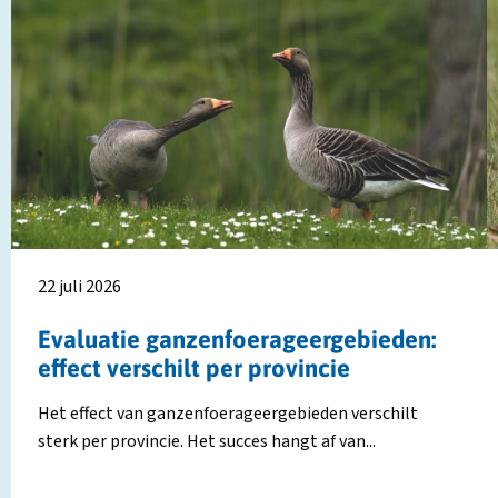
Lees
L
meer
m
over
o
Evaluatie
H
ganzenfoerageergebieden:
k
effect
z
verschilt
b
per
j
provincie
d
k
s
22 juli 2026
Evaluatie ganzenfoerageergebieden:
effect verschilt per provincie
Het effect van ganzenfoerageergebieden verschilt
sterk per provincie. Het succes hangt af van...