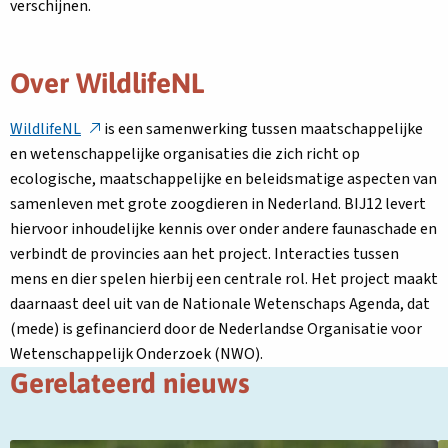
opent
opent
verschijnen.
in
in
een
een
Over WildlifeNL
nieuw
nieuw
tabblad
tabblad
Deze
WildlifeNL
is een samenwerking tussen maatschappelijke
link
en wetenschappelijke organisaties die zich richt op
opent
ecologische, maatschappelijke en beleidsmatige aspecten van
in
samenleven met grote zoogdieren in Nederland. BIJ12 levert
een
hiervoor inhoudelijke kennis over onder andere faunaschade en
nieuw
verbindt de provincies aan het project. Interacties tussen
tabblad
mens en dier spelen hierbij een centrale rol. Het project maakt
daarnaast deel uit van de Nationale Wetenschaps Agenda, dat
(mede) is gefinancierd door de Nederlandse Organisatie voor
Wetenschappelijk Onderzoek (NWO).
Gerelateerd nieuws