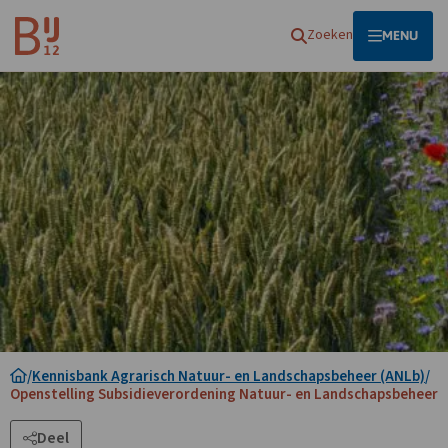
Homepagina
Zoeken
OPEN
MENU
/
Kennisbank Agrarisch Natuur- en Landschapsbeheer (ANLb)
/
Openstelling Subsidieverordening Natuur- en Landschapsbeheer
Deel