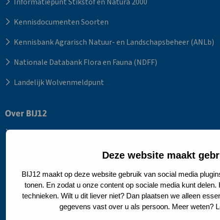
Informatiepunt Stikstof en Natura 2000
Kennisdocumenten Soorten
Kennisbank Agrarisch Natuur- en Landschapsbeheer (ANLb)
Nationale Databank Flora en Fauna (NDFF)
Landelijk Wolvenmeldpunt
Over BIJ12
Over BIJ12
Wie wij zijn?
Deze website maakt gebr
Vergaderen bij BIJ12
BIJ12 maakt op deze website gebruik van social media plugin
tonen. En zodat u onze content op sociale media kunt delen.
Werken bij IPO en BIJ12
technieken. Wilt u dit liever niet? Dan plaatsen we alleen esse
gegevens vast over u als persoon. Meer weten? 
Actueel