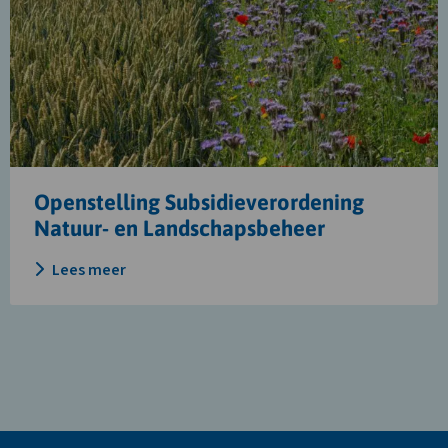
Openstelling
Subsidieverordening
Natuur-
en
Landschapsbeheer
Openstelling Subsidieverordening
Natuur- en Landschapsbeheer
Lees meer