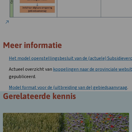
Meer informatie
Het model openstellingsbesluit van de (actuele) Subsidieve
Actueel overzicht van
koppelingen naar de provinciale websi
gepubliceerd.
Model format voor de (uitbreiding van de) gebiedsaanvraag
.
Gerelateerde kennis
Lees
meer
over