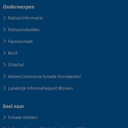
Site
Onderwerpen
footer
Natuurinformatie
Natuursubsidies
Faunaschade
Wolf
Stikstof
AdviesCommissie Schade Grondwater
Landelijk Informatiepunt Wolven
Snel naar
Schade melden