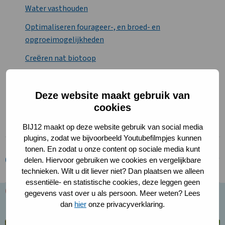
Water vasthouden
Optimaliseren fourageer-, en broed- en
opgroeimogelijkheden
Creёren nat biotoop
Creёren fourageergebied
Deze website maakt gebruik van
Optimaliseren voortplantingsmogelijkheden
cookies
Verschralen
BIJ12 maakt op deze website gebruik van social media
plugins, zodat we bijvoorbeeld Youtubefilmpjes kunnen
tonen. En zodat u onze content op sociale media kunt
Gerelateerd leefgebied
delen. Hiervoor gebruiken we cookies en vergelijkbare
technieken. Wilt u dit liever niet? Dan plaatsen we alleen
essentiële- en statistische cookies, deze leggen geen
Gerelateerde kennis
gegevens vast over u als persoon. Meer weten? Lees
dan
hier
onze privacyverklaring.
Lees