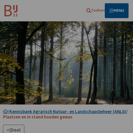
Homepagina
Zoeken
OPEN
MENU
/
Kennisbank Agrarisch Natuur- en Landschapsbeheer (ANLb)
/
Plaatsen en in stand houden gewas
Deel