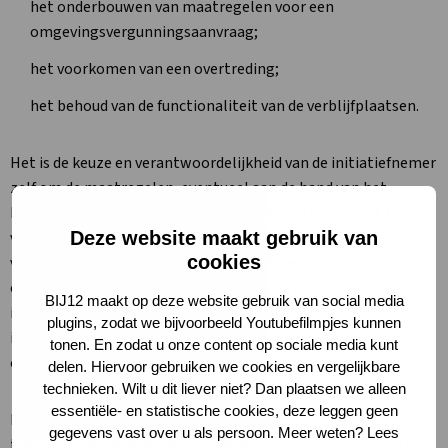
het onderbouwen van maatregelen voor een
omgevingsvergunningsaanvraag;
het voorkomen van een overtreding;
het behoud van de functionaliteit van de verblijfplaatsen.
Het is de keuze en verantwoordelijkheid van de initiatiefnemer
zelf om de maatregelen, eventueel aan de hand van het
kennisdocument, te formuleren en tijdig en correct uit te
voeren ter voorkoming van overtreding(en). Wanneer een
Deze website maakt gebruik van
cookies
verbodsbepaling overtreden wordt (of hier kans op is), moet
er altijd een omgevingsvergunningsaanvraag worden
BIJ12 maakt op deze website gebruik van social media
ingediend. De betrokken deskundige beoordeelt of bij het
plugins, zodat we bijvoorbeeld Youtubefilmpjes kunnen
initiatief verbodsbepalingen uit de het omgevingsrecht
tonen. En zodat u onze content op sociale media kunt
overtreden worden.
delen. Hiervoor gebruiken we cookies en vergelijkbare
technieken. Wilt u dit liever niet? Dan plaatsen we alleen
essentiële- en statistische cookies, deze leggen geen
Kennisdocumenten zijn landelijk toepasbaar. Ze kunnen
gegevens vast over u als persoon. Meer weten? Lees
toegepast worden in elke provincie en ook bij activiteiten die