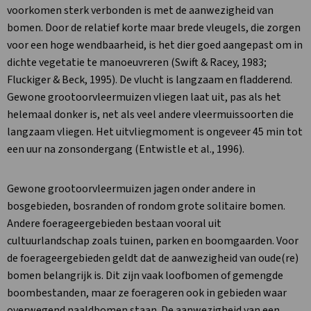
voorkomen sterk verbonden is met de aanwezigheid van
bomen. Door de relatief korte maar brede vleugels, die zorgen
voor een hoge wendbaarheid, is het dier goed aangepast om in
dichte vegetatie te manoeuvreren (Swift & Racey, 1983;
Fluckiger & Beck, 1995). De vlucht is langzaam en fladderend.
Gewone grootoorvleermuizen vliegen laat uit, pas als het
helemaal donker is, net als veel andere vleermuissoorten die
langzaam vliegen. Het uitvliegmoment is ongeveer 45 min tot
een uur na zonsondergang (Entwistle et al., 1996).
Gewone grootoorvleermuizen jagen onder andere in
bosgebieden, bosranden of rondom grote solitaire bomen.
Andere foerageergebieden bestaan vooral uit
cultuurlandschap zoals tuinen, parken en boomgaarden. Voor
de foerageergebieden geldt dat de aanwezigheid van oude(re)
bomen belangrijk is. Dit zijn vaak loofbomen of gemengde
boombestanden, maar ze foerageren ook in gebieden waar
overwegend naaldbomen staan. De aanwezigheid van een