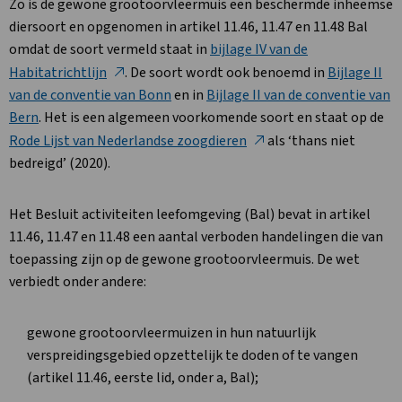
Zo is de gewone grootoorvleermuis een beschermde inheemse
diersoort en opgenomen in artikel 11.46, 11.47 en 11.48 Bal
omdat de soort vermeld staat in
bijlage IV van de
Habitatrichtlijn
. De soort wordt ook benoemd in
Bijlage II
van de conventie van Bonn
en in
Bijlage II van de conventie van
Bern
. Het is een algemeen voorkomende soort en staat op de
Rode Lijst van Nederlandse zoogdieren
als ‘thans niet
bedreigd’ (2020).
Het Besluit activiteiten leefomgeving (Bal) bevat in artikel
11.46, 11.47 en 11.48 een aantal verboden handelingen die van
toepassing zijn op de gewone grootoorvleermuis. De wet
verbiedt onder andere:
gewone grootoorvleermuizen in hun natuurlijk
verspreidingsgebied opzettelijk te doden of te vangen
(artikel 11.46, eerste lid, onder a, Bal);