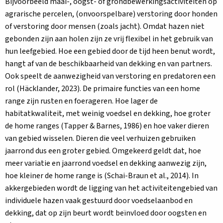
Bijvoorbeeld maai-, oogst- of grondbewerkingsactiviteiten op
agrarische percelen, (onvoorspelbare) verstoring door honden
of verstoring door mensen (zoals jacht). Omdat hazen niet
gebonden zijn aan holen zijn ze vrij flexibel in het gebruik van
hun leefgebied. Hoe een gebied door de tijd heen benut wordt,
hangt af van de beschikbaarheid van dekking en van partners.
Ook speelt de aanwezigheid van verstoring en predatoren een
rol (Häcklander, 2023). De primaire functies van een home
range zijn rusten en foerageren. Hoe lager de
habitatkwaliteit, met weinig voedsel en dekking, hoe groter
de home ranges (Tapper & Barnes, 1986) en hoe vaker dieren
van gebied wisselen. Dieren die veel verhuizen gebruiken
jaarrond dus een groter gebied. Omgekeerd geldt dat, hoe
meer variatie en jaarrond voedsel en dekking aanwezig zijn,
hoe kleiner de home range is (Schai-Braun et al., 2014). In
akkergebieden wordt de ligging van het activiteitengebied van
individuele hazen vaak gestuurd door voedselaanbod en
dekking, dat op zijn beurt wordt beïnvloed door oogsten en