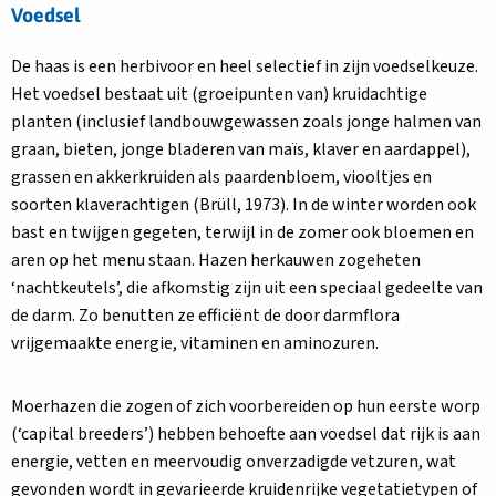
Voedsel
De haas is een herbivoor en heel selectief in zijn voedselkeuze.
Het voedsel bestaat uit (groeipunten van) kruidachtige
planten (inclusief landbouwgewassen zoals jonge halmen van
graan, bieten, jonge bladeren van maïs, klaver en aardappel),
grassen en akkerkruiden als paardenbloem, viooltjes en
soorten klaverachtigen (Brüll, 1973). In de winter worden ook
bast en twijgen gegeten, terwijl in de zomer ook bloemen en
aren op het menu staan. Hazen herkauwen zogeheten
‘nachtkeutels’, die afkomstig zijn uit een speciaal gedeelte van
de darm. Zo benutten ze efficiënt de door darmflora
vrijgemaakte energie, vitaminen en aminozuren.
Moerhazen die zogen of zich voorbereiden op hun eerste worp
(‘capital breeders’) hebben behoefte aan voedsel dat rijk is aan
energie, vetten en meervoudig onverzadigde vetzuren, wat
gevonden wordt in gevarieerde kruidenrijke vegetatietypen of