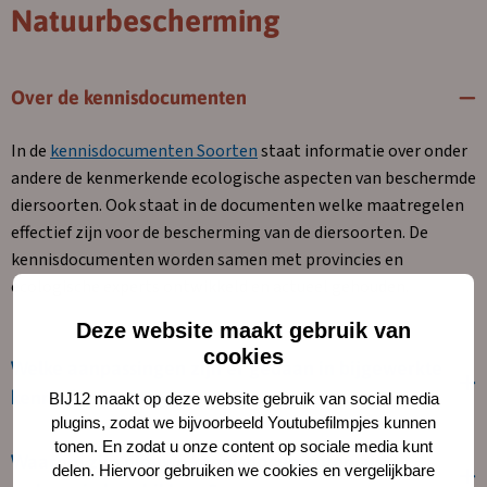
Natuurbescherming
Over de kennisdocumenten
In de
kennisdocumenten Soorten
staat informatie over onder
andere de kenmerkende ecologische aspecten van beschermde
diersoorten. Ook staat in de documenten welke maatregelen
effectief zijn voor de bescherming van de diersoorten. De
kennisdocumenten worden samen met provincies en
ecologische experts ontwikkeld en actueel gehouden.
Deze website maakt gebruik van
cookies
Welke aanpassingen zijn er gedaan in bijgewerkte
kennisdocumenten?
BIJ12 maakt op deze website gebruik van social media
plugins, zodat we bijvoorbeeld Youtubefilmpjes kunnen
tonen. En zodat u onze content op sociale media kunt
Waarom zijn nieuwe kennisdocumenten als
delen. Hiervoor gebruiken we cookies en vergelijkbare