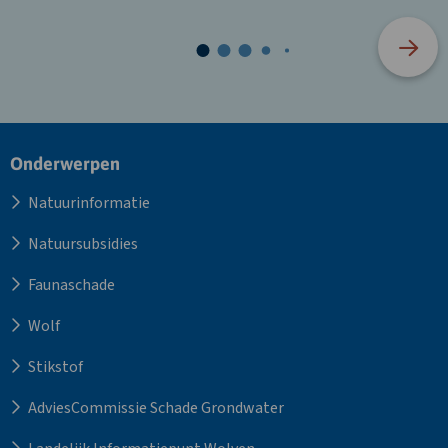
Site
Onderwerpen
footer
Natuurinformatie
Natuursubsidies
Faunaschade
Wolf
Stikstof
AdviesCommissie Schade Grondwater