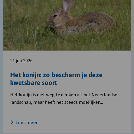
Het
konijn:
zo
bescherm
je
deze
kwetsbare
soort
21 juli 2026
Het konijn: zo bescherm je deze
kwetsbare soort
Het konijn is niet weg te denken uit het Nederlandse
landschap, maar heeft het steeds moeilijker....
Lees meer