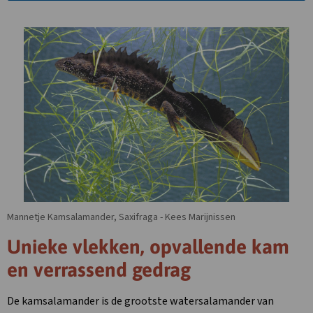
in
nieuw
tabblad
Mannetje Kamsalamander, Saxifraga - Kees Marijnissen
Unieke vlekken, opvallende kam
en verrassend gedrag
De kamsalamander is de grootste watersalamander van