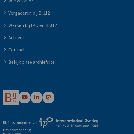
Wie wij zijn?
Vergaderen bij BIJ12
Werken bij IPO en BIJ12
Actueel
Contact
Bekijk onze archiefsite
Ga
Ga
Ga
naar
naar
naar
Bij12's
Bij12's
Bij12's
YouTube
LinkedIn
Mastodon
Externe
BIJ12 is onderdeel van:
pagina
pagina
pagina
link
Privacyverklaring
Proclaimer