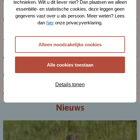
webversie beschikbaar?
technieken. Wilt u dit liever niet? Dan plaatsen we alleen
essentiële- en statistische cookies, deze leggen geen
gegevens vast over u als persoon. Meer weten? Lees
Let op: Omgevingswet
dan
hier
onze privacyverklaring.
Juridisch kader
Alleen noodzakelijke cookies
Actualisatie
Alle cookies toestaan
Rol van de provincies
Details tonen
Contact over Kennisdocumenten
Nieuws
Lees
meer
over