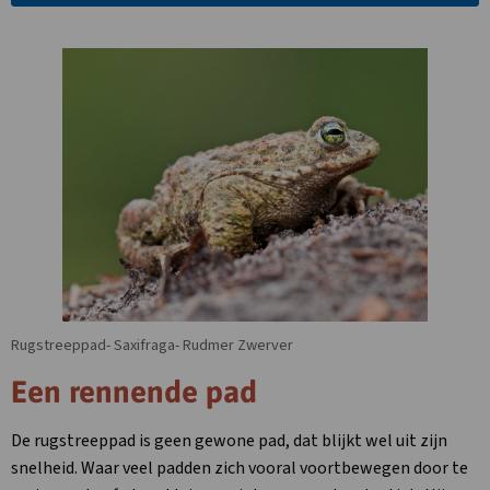
in
nieuw
tabblad
Rugstreeppad- Saxifraga- Rudmer Zwerver
Een rennende pad
De rugstreeppad is geen gewone pad, dat blijkt wel uit zijn
snelheid. Waar veel padden zich vooral voortbewegen door te