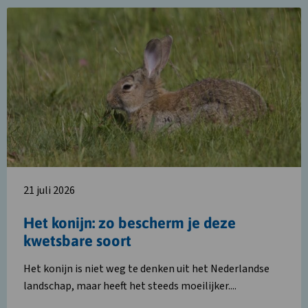
Lees
meer
over
Het
konijn:
zo
bescherm
je
deze
kwetsbare
soort
21 juli 2026
Het konijn: zo bescherm je deze
kwetsbare soort
Het konijn is niet weg te denken uit het Nederlandse
landschap, maar heeft het steeds moeilijker....