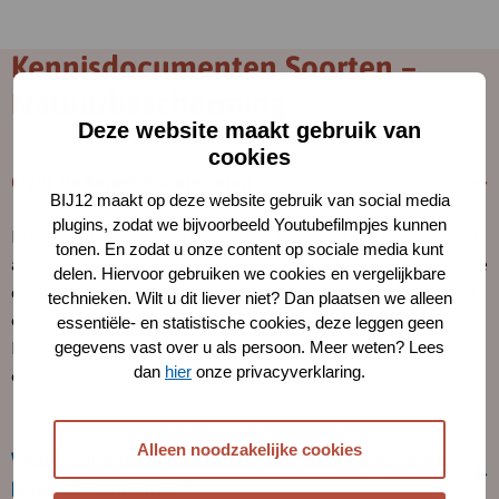
Kennisdocumenten Soorten –
Natuurbescherming
Deze website maakt gebruik van
cookies
Over de kennisdocumenten
BIJ12 maakt op deze website gebruik van social media
plugins, zodat we bijvoorbeeld Youtubefilmpjes kunnen
In de
kennisdocumenten Soorten
staat informatie over onder
tonen. En zodat u onze content op sociale media kunt
andere de kenmerkende ecologische aspecten van beschermde
delen. Hiervoor gebruiken we cookies en vergelijkbare
diersoorten. Ook staat in de documenten welke maatregelen
technieken. Wilt u dit liever niet? Dan plaatsen we alleen
effectief zijn voor de bescherming van de diersoorten. De
essentiële- en statistische cookies, deze leggen geen
kennisdocumenten worden samen met provincies en
gegevens vast over u als persoon. Meer weten? Lees
dan
hier
onze privacyverklaring.
ecologische experts ontwikkeld en actueel gehouden.
Alleen noodzakelijke cookies
Welke aanpassingen zijn er gedaan in bijgewerkte
kennisdocumenten?