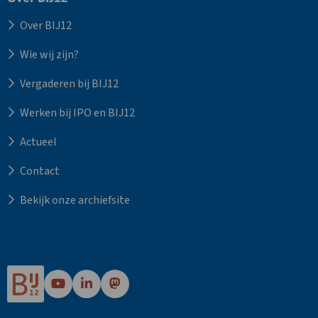
Over BIJ12
Wie wij zijn?
Vergaderen bij BIJ12
Werken bij IPO en BIJ12
Actueel
Contact
Bekijk onze archiefsite
Ga
Ga
Ga
naar
naar
naar
Bij12's
Bij12's
Bij12's