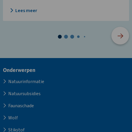
Lees meer
Site
Onderwerpen
footer
Natuurinformatie
Natuursubsidies
Faunaschade
Wolf
Stikstof