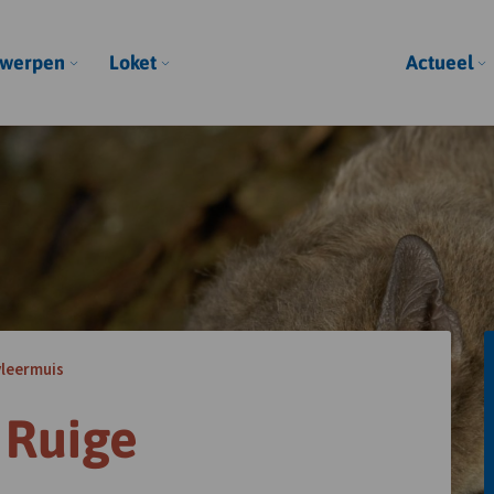
werpen
Loket
Actueel
leermuis
 Ruige