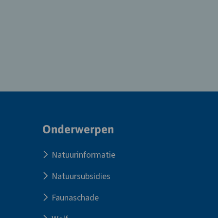
Site
Onderwerpen
footer
Natuurinformatie
Natuursubsidies
Faunaschade