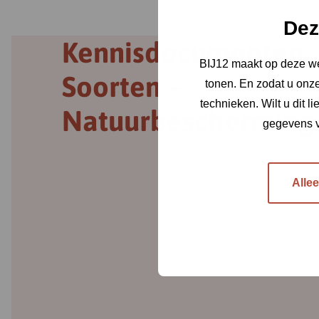
Dez
Kennisdocumenten
BIJ12 maakt op deze we
Soorten –
tonen. En zodat u onze
technieken. Wilt u dit 
Natuurbescherming
gegevens v
Alle