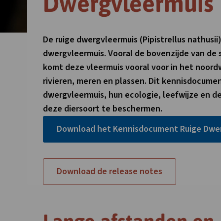
Dwergvleermuis
De ruige dwergvleermuis (Pipistrellus nathusi
dwergvleermuis. Vooral de bovenzijde van de s
komt deze vleermuis vooral voor in het noordw
rivieren, meren en plassen. Dit kennisdocumen
dwergvleermuis, hun ecologie, leefwijze en
deze diersoort te beschermen.
Download het Kennisdocument Ruige Dwe
Link
Download de release notes
opent
in
nieuw
tabblad