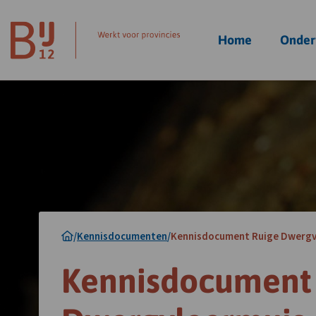
Homepagina
Home
Onder
/
Kennisdocumenten
/
Kennisdocument Ruige Dwergv
Kennisdocument