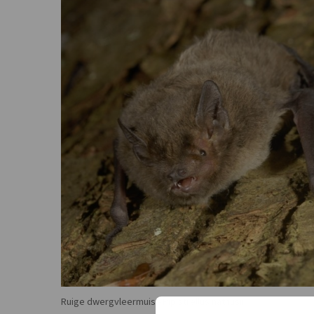
Ruige dwergvleermuis - Pipistrellus nathusii