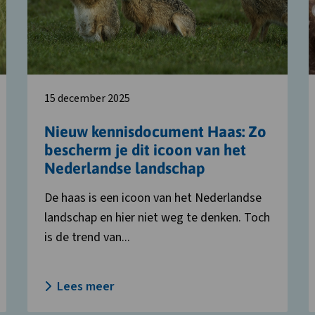
Haas:
Z
Zo
b
bescherm
j
je
d
dit
h
icoon
v
15 december 2025
van
het
Nieuw kennisdocument Haas: Zo
Nederlandse
bescherm je dit icoon van het
landschap
Nederlandse landschap
De haas is een icoon van het Nederlandse
landschap en hier niet weg te denken. Toch
is de trend van...
Lees meer