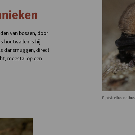
hnieken
nden van bossen, door
s houtwallen is hij
als dansmuggen, direct
ucht, meestal op een
Pipistrellus nathu