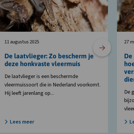
o
grootoo
escherm
hoe
e
besche
eze
je
onkvaste
dit
leermuis
goed
11 augustus 2025
27 m
verstop
en
De laatvlieger: Zo bescherm je
De 
vriendel
deze honkvaste vleermuis
hoe
ogende
ver
dier?
De laatvlieger is een beschermde
die
vleermuissoort die in Nederland voorkomt.
De g
Hij leeft jarenlang op...
bijz
vlee
Lees meer
L