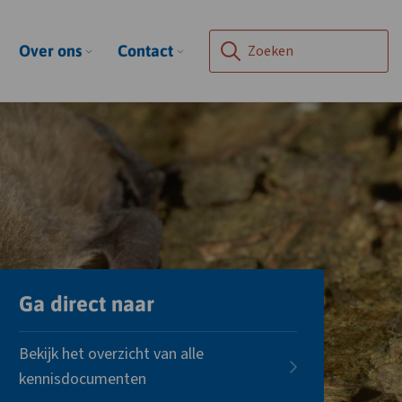
Over ons
Contact
Voer
hier
uw
zoekterm
in
om
op
de
site
te
Ga direct naar
zoeken
Bekijk het overzicht van alle
kennisdocumenten