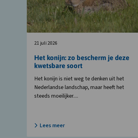
zo
bescherm
je
deze
kwetsbare
soort
21 juli 2026
Het konijn: zo bescherm je deze
kwetsbare soort
Het konijn is niet weg te denken uit het
Nederlandse landschap, maar heeft het
steeds moeilijker....
Lees meer