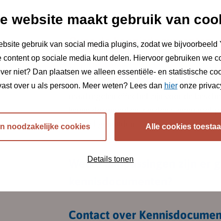
e website maakt gebruik van coo
Over de kennisdocumenten
bsite gebruik van social media plugins, zodat we bijvoorbeeld
 content op sociale media kunt delen. Hiervoor gebruiken we c
In de
kennisdocumenten Soorten
staat i
liever niet? Dan plaatsen we alleen essentiële- en statistische c
ecologische aspecten van beschermde di
ast over u als persoon. Meer weten? Lees dan
hier
onze privacy
maatregelen effectief zijn voor de besch
kennisdocumenten worden samen met prov
actueel gehouden.
en noodzakelijke cookies
Alle cookies toesta
Details tonen
Welke aanpassingen zijn er 
kennisdocumenten?
Contact over Kennisdocume