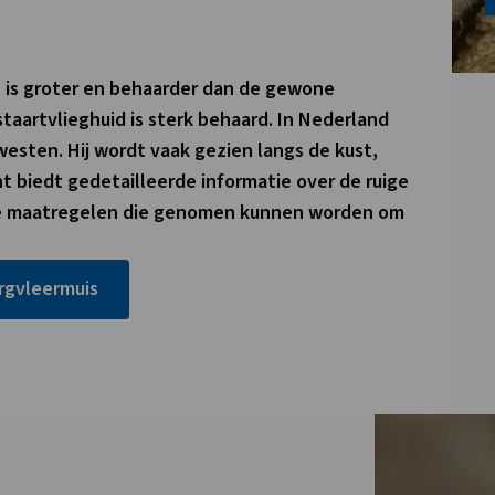
i) is groter en behaarder dan de gewone
taartvlieghuid is sterk behaard. In Nederland
esten. Hij wordt vaak gezien langs de kust,
t biedt gedetailleerde informatie over de ruige
 de maatregelen die genomen kunnen worden om
Link
rgvleermuis
opent
in
nieuw
tabblad