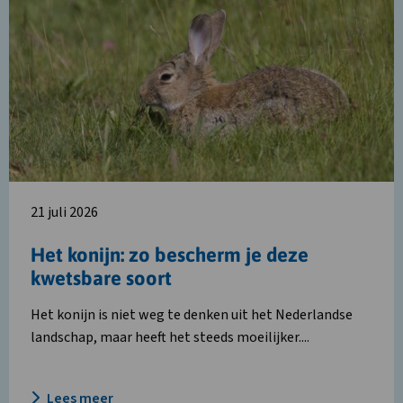
meer
over
Het
konijn:
zo
bescherm
je
deze
kwetsbare
soort
21 juli 2026
Het konijn: zo bescherm je deze
kwetsbare soort
Het konijn is niet weg te denken uit het Nederlandse
landschap, maar heeft het steeds moeilijker....
Lees meer