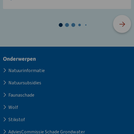
Site
Onderwerpen
footer
Natuurinformatie
Natuursubsidies
Faunaschade
Wolf
Stikstof
AdviesCommissie Schade Grondwater