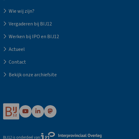
Wie wij zijn?
Vergaderen bij BIJ12
Werken bij IPO en BIJ12
Actueel
Contact
Bekijk onze archiefsite
Ga
Ga
Ga
naar
naar
naar
Bij12's
Bij12's
Bij12's
YouTube
LinkedIn
Mastodon
Externe
BIJ12 is onderdeel van:
pagina
pagina
pagina