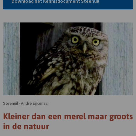
Link
Download het Kennisdocument Steenuil
opent
in
nieuw
tabblad
Steenuil - André Eijkenaar
Kleiner dan een merel maar groots
in de natuur