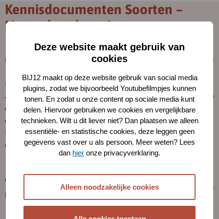
Kennisdocumenten Soorten –
Natuurbescherming
Deze website maakt gebruik van
cookies
Over de kennisdocumenten
BIJ12 maakt op deze website gebruik van social media
In de
kennisdocumenten Soorten
staat informatie over onder
plugins, zodat we bijvoorbeeld Youtubefilmpjes kunnen
andere de kenmerkende ecologische aspecten van beschermde
tonen. En zodat u onze content op sociale media kunt
diersoorten. Ook staat in de documenten welke maatregelen
delen. Hiervoor gebruiken we cookies en vergelijkbare
effectief zijn voor de bescherming van de diersoorten. De
technieken. Wilt u dit liever niet? Dan plaatsen we alleen
essentiële- en statistische cookies, deze leggen geen
kennisdocumenten worden samen met provincies en
gegevens vast over u als persoon. Meer weten? Lees
ecologische experts ontwikkeld en actueel gehouden.
dan
hier
onze privacyverklaring.
Welke aanpassingen zijn er gedaan in bijgewerkte
Alleen noodzakelijke cookies
kennisdocumenten?
Alle cookies toestaan