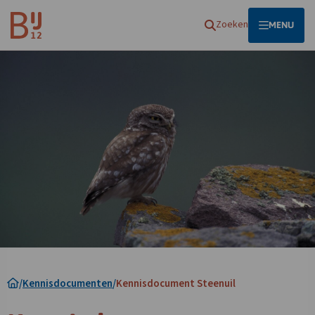
Homepagina
Zoeken
OPEN
MENU
/
Kennisdocumenten
/
Kennisdocument Steenuil