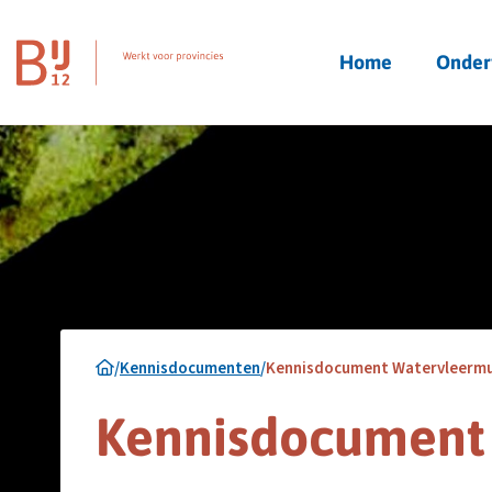
Homepagina
Home
Onder
/
Kennisdocumenten
/
Kennisdocument Watervleermu
Kennisdocument