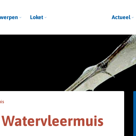
werpen
Loket
Actueel
is
 Watervleermuis