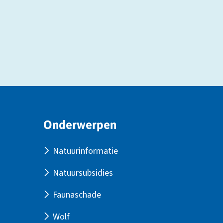
Site
Onderwerpen
footer
Natuurinformatie
Natuursubsidies
Faunaschade
Wolf