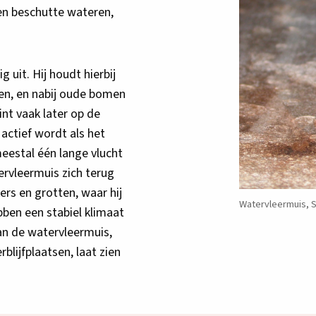
en beschutte wateren,
 uit. Hij houdt hierbij
ten, en nabij oude bomen
gint vaak later op de
actief wordt als het
meestal één lange vlucht
ervleermuis zich terug
ers en grotten, waar hij
Watervleermuis, S
bben een stabiel klimaat
an de watervleermuis,
rblijfplaatsen, laat zien