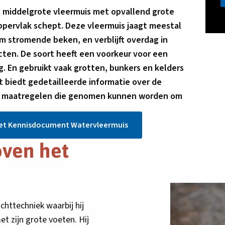
n middelgrote vleermuis met opvallend grote
pervlak schept. Deze vleermuis jaagt meestal
m stromende beken, en verblijft overdag in
ten. De soort heeft een voorkeur voor een
g. En gebruikt vaak grotten, bunkers en kelders
t biedt gedetailleerde informatie over de
 de maatregelen die genomen kunnen worden om
Link
et Kennisdocument Watervleermuis
opent
oven het
in
nieuw
tabblad
chttechniek waarbij hij
t zijn grote voeten. Hij