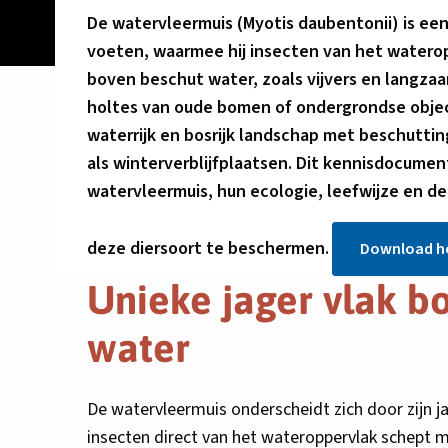
De watervleermuis (Myotis daubentonii) is ee
voeten, waarmee hij insecten van het waterop
boven beschut water, zoals vijvers en langzaa
holtes van oude bomen of ondergrondse objec
waterrijk en bosrijk landschap met beschuttin
als winterverblijfplaatsen. Dit kennisdocumen
watervleermuis, hun ecologie, leefwijze en
deze diersoort te beschermen.
Download h
Unieke jager vlak b
water
De watervleermuis onderscheidt zich door zijn ja
insecten direct van het wateroppervlak schept me