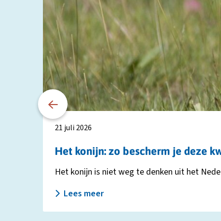
Lees
meer
over
Het
konijn:
zo
bescherm
je
deze
kwetsbare
soort
21 juli 2026
Het konijn: zo bescherm je deze k
Het konijn is niet weg te denken uit het Nede
Lees meer