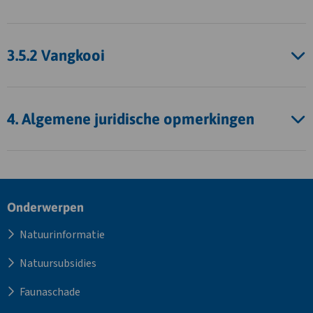
3.5.2 Vangkooi
4. Algemene juridische opmerkingen
Site
Onderwerpen
footer
Natuurinformatie
Natuursubsidies
Faunaschade