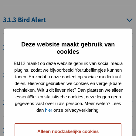
3.1.3 Bird Alert
Deze website maakt gebruik van
3.2 Afschermingsmaatregelen
cookies
BIJ12 maakt op deze website gebruik van social media
plugins, zodat we bijvoorbeeld Youtubefilmpjes kunnen
3.2.1 Afdeknetten
tonen. En zodat u onze content op sociale media kunt
delen. Hiervoor gebruiken we cookies en vergelijkbare
technieken. Wilt u dit liever niet? Dan plaatsen we alleen
essentiële- en statistische cookies, deze leggen geen
3.2.2 Vliesdoek
gegevens vast over u als persoon. Meer weten? Lees
dan
hier
onze privacyverklaring.
3.3 Teelttechnische maatregelen
Alleen noodzakelijke cookies