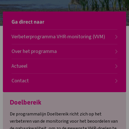
Ga direct naar
Verbeterprogramma VHR-monitoring (VVM)
Over het programma
Actueel
Contact
Lees
Doelbereik
meer
over
De programmalijn Doelbereik richt zich op het
Doelbereik
verbeteren van de monitoring voor het beoordelen van
de natuurkwaliteit, om zo de gewenste VHR-doelen te