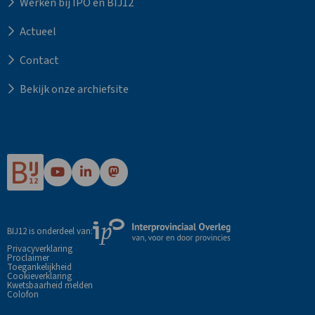
Werken bij IPO en BIJ12
Actueel
Contact
Bekijk onze archiefsite
Ga
Ga
Ga
naar
naar
naar
Bij12's
Bij12's
Bij12's
YouTube
LinkedIn
Mastodon
Externe
BIJ12 is onderdeel van:
pagina
pagina
pagina
link
Privacyverklaring
Proclaimer
naar
Toegankelijkheid
de
Cookieverklaring
Kwetsbaarheid melden
website
Colofon
van