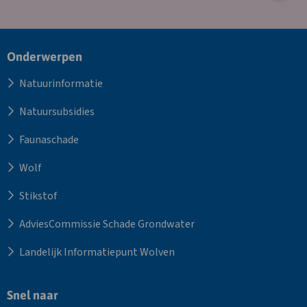
Site
Onderwerpen
footer
Natuurinformatie
Natuursubsidies
Faunaschade
Wolf
Stikstof
AdviesCommissie Schade Grondwater
Landelijk Informatiepunt Wolven
Snel naar