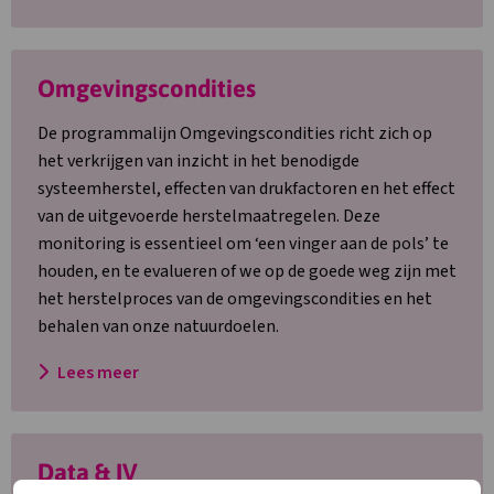
Lees
Omgevingscondities
meer
over
De programmalijn Omgevingscondities richt zich op
Omgevingscondities
het verkrijgen van inzicht in het benodigde
systeemherstel, effecten van drukfactoren en het effect
van de uitgevoerde herstelmaatregelen. Deze
monitoring is essentieel om ‘een vinger aan de pols’ te
houden, en te evalueren of we op de goede weg zijn met
het herstelproces van de omgevingscondities en het
behalen van onze natuurdoelen.
Lees meer
Lees
Data & IV
meer