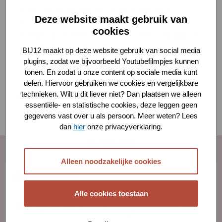
over
Bij het monitoren van natuur wordt veel data
Data
Deze website maakt gebruik van
verzameld en gebundeld. Voor beter inzicht in het
&
cookies
bereiken van de VHR-doelen, is een plek nodig waar de
IV
relevante data en informatie toegankelijk en
BIJ12 maakt op deze website gebruik van social media
inzichtelijk bij elkaar komen. De programmalijn Data &
plugins, zodat we bijvoorbeeld Youtubefilmpjes kunnen
IV werkt aan het ontwerp en de realisatie van een
tonen. En zodat u onze content op sociale media kunt
delen. Hiervoor gebruiken we cookies en vergelijkbare
landelijke informatievoorziening waar de relevante
technieken. Wilt u dit liever niet? Dan plaatsen we alleen
data samenkomt.
essentiële- en statistische cookies, deze leggen geen
gegevens vast over u als persoon. Meer weten? Lees
Lees meer
dan
hier
onze privacyverklaring.
Actueel
Alleen noodzakelijke cookies
Lees
meer
over
Alle cookies toestaan
Kijk
de