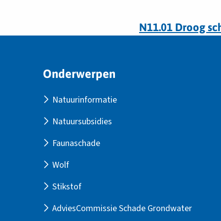
N11.01 Droog sc
Site
Onderwerpen
footer
Natuurinformatie
Natuursubsidies
Faunaschade
Wolf
Stikstof
AdviesCommissie Schade Grondwater