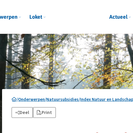
werpen
Loket
Actueel
/
Onderwerpen
/
Natuursubsidies
/
Index Natuur en Landscha
Deel
Print