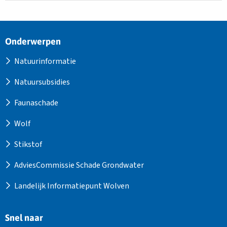
Site
Onderwerpen
footer
Natuurinformatie
Natuursubsidies
Faunaschade
Wolf
Stikstof
AdviesCommissie Schade Grondwater
Landelijk Informatiepunt Wolven
Snel naar