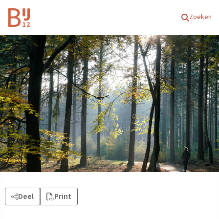
Homepagina
Zoeken
Deel
Print