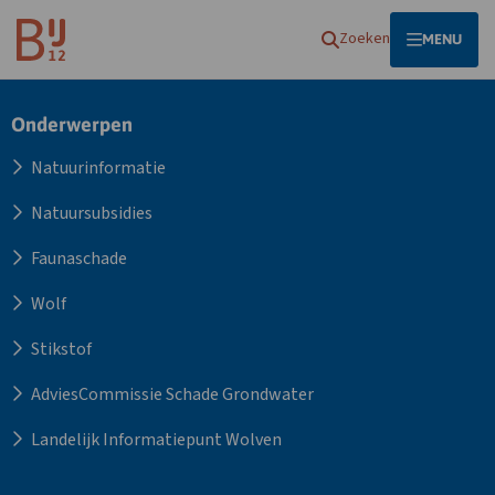
Homepagina
Zoeken
OPEN
MENU
Site
Onderwerpen
footer
Natuurinformatie
Natuursubsidies
Faunaschade
Wolf
Stikstof
AdviesCommissie Schade Grondwater
Landelijk Informatiepunt Wolven