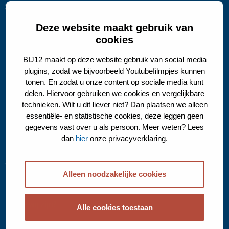
Snel naar
Schade melden
Deze website maakt gebruik van
cookies
Informatiepunt Stikstof en Natura 2000
BIJ12 maakt op deze website gebruik van social media
Kennisdocumenten Soorten
plugins, zodat we bijvoorbeeld Youtubefilmpjes kunnen
tonen. En zodat u onze content op sociale media kunt
Kennisbank Agrarisch Natuur- en Landschapsbeheer (ANLb)
delen. Hiervoor gebruiken we cookies en vergelijkbare
technieken. Wilt u dit liever niet? Dan plaatsen we alleen
Nationale Databank Flora en Fauna (NDFF)
essentiële- en statistische cookies, deze leggen geen
gegevens vast over u als persoon. Meer weten? Lees
Landelijk Wolvenmeldpunt
dan
hier
onze privacyverklaring.
Over BIJ12
Alleen noodzakelijke cookies
Over BIJ12
Wie wij zijn?
Alle cookies toestaan
Vergaderen bij BIJ12