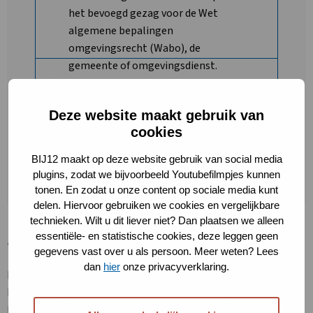
het bevoegd gezag voor de Wet
algemene bepalingen
omgevingsrecht (Wabo), de
gemeente of omgevingsdienst.
Einde vragenboom
Deze website maakt gebruik van
cookies
Ga terug naar de vorige vraag
BIJ12 maakt op deze website gebruik van social media
plugins, zodat we bijvoorbeeld Youtubefilmpjes kunnen
tonen. En zodat u onze content op sociale media kunt
delen. Hiervoor gebruiken we cookies en vergelijkbare
technieken. Wilt u dit liever niet? Dan plaatsen we alleen
essentiële- en statistische cookies, deze leggen geen
* Milieutoestemming met passende beoordeling
gegevens vast over u als persoon. Meer weten? Lees
dan
hier
onze privacyverklaring.
Meer informatie over de voortoets is te vinden in de
Handreiking Voortoets Stikstof. Wanneer in de passende
beoordeling/het ecologisch rapport van de aanvraag, of in de