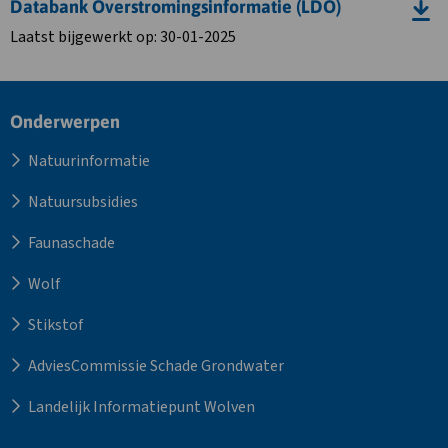
Databank Overstromingsinformatie (LDO)
bestand
ROR
Laatst bijgewerkt op: 30-01-2025
importhandleiding
voor
de
Site
Onderwerpen
Landelijke
footer
Databank
Natuurinformatie
Overstromingsinformatie
(LDO)
Natuursubsidies
Faunaschade
Wolf
Stikstof
AdviesCommissie Schade Grondwater
Landelijk Informatiepunt Wolven