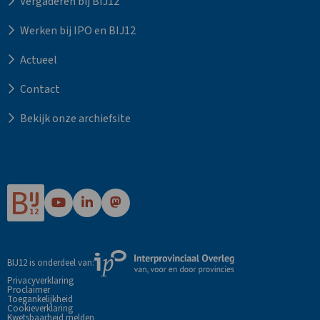
Vergaderen bij BIJ12
Werken bij IPO en BIJ12
Actueel
Contact
Bekijk onze archiefsite
Ga
Ga
Ga
naar
naar
naar
Bij12's
Bij12's
Bij12's
YouTube
LinkedIn
Mastodon
Externe
BIJ12 is onderdeel van:
pagina
pagina
pagina
link
Privacyverklaring
Proclaimer
naar
Toegankelijkheid
de
Cookieverklaring
Kwetsbaarheid melden