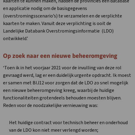
link
kaarten te kunnen maken, hadden de provincies een database
opent
en applicatie nodig om de basisgegevens
in
(overstromingsscenario’s) te verzamelen en de verplichte
een
kaarten te maken. Vanuit deze verplichting is ooit de
nieuw
Landelijke Databank Overstromingsinformatie (LDO)
tabblad
ontwikkeld.’
Op zoek naar een nieuwe beheeromgeving
‘Toen ik in het voorjaar 2021 voor de invulling van deze rol
gevraagd werd, lag er een duidelijk urgente opdracht. Ik moest
er samen met BIJ12 voor zorgen dat de LDO zo snel mogelijk
een nieuwe beheeromgeving kreeg, waarbij de huidige
functionaliteiten grotendeels behouden moesten blijven.
Reden voor de noodzakelijke vernieuwing was:
Het huidige contract voor technisch beheer en onderhoud
van de LDO kon niet meer verlengd worden;