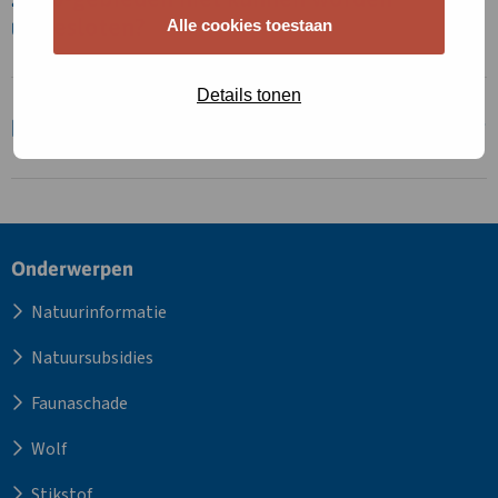
uitgesloten?
Alle cookies toestaan
Details tonen
Disclaimer vragenboom
Site
Onderwerpen
footer
Natuurinformatie
Natuursubsidies
Faunaschade
Wolf
Stikstof