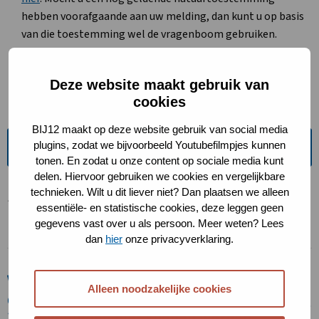
nieuw
hebben voorafgaande aan uw melding, dan kunt u op basis
tabblad
van die toestemming wel de vragenboom gebruiken.
De vragenboom is mogelijk niet van toepassing in situaties
waar het andere effecten dan die van stikstofdepositie
Deze website maakt gebruik van
betreft.
cookies
BIJ12 maakt op deze website gebruik van social media
plugins, zodat we bijvoorbeeld Youtubefilmpjes kunnen
Ga naar de vragenboom vergunningverlening
tonen. En zodat u onze content op sociale media kunt
delen. Hiervoor gebruiken we cookies en vergelijkbare
technieken. Wilt u dit liever niet? Dan plaatsen we alleen
Deze vragenboom is voor het laatst gewijzigd op 7-2-2025
essentiële- en statistische cookies, deze leggen geen
(update Raad van State uitspraken intern salderen).
gegevens vast over u als persoon. Meer weten? Lees
dan
hier
onze privacyverklaring.
Wat als blijkt dat significante gevolgen
Alleen noodzakelijke cookies
op stikstofgevoelige natuur in Natura
2000-gebieden niet kunnen worden