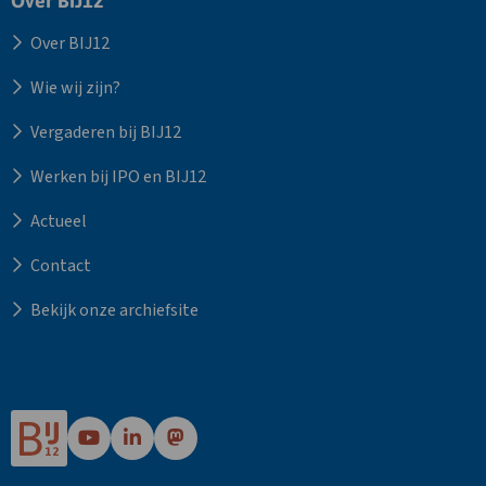
Over BIJ12
Over BIJ12
Wie wij zijn?
Vergaderen bij BIJ12
Werken bij IPO en BIJ12
Actueel
Contact
Bekijk onze archiefsite
Ga
Ga
Ga
naar
naar
naar
Bij12's
Bij12's
Bij12's