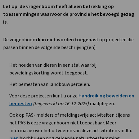
Let op: de vragenboom heeft alleen betrekking op
toestemmingen waarvoor de provincie het bevoegd gezag
is.
De vragenboom
kan niet worden toegepast
op projecten die
passen binnen de volgende beschrijving(en):
Het houden van dieren in een stal waarbij
beweidingskorting wordt toegepast.
Het bemesten van landbouwpercelen.
Voor deze projecten kunt u onze
Handreiking beweiden en
Deze
bemesten
(bijgewerkt op 16-12-2025)
raadplegen.
link
Ook op PAS- melders of meldingsvrije activiteiten tijdens
opent
het PAS is deze vragenboom niet toepasbaar. Meer
in
informatie over het uitvoeren van deze activiteiten vindt u
een
hier
. Mocht u een nog geldende natuurtoestemming