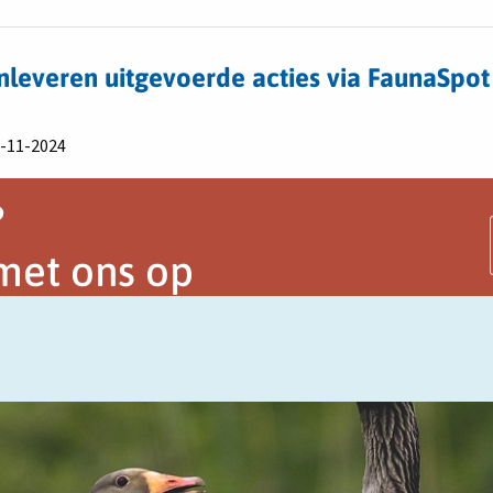
nleveren uitgevoerde acties via FaunaSpo
em
5-11-2024
?
met ons op