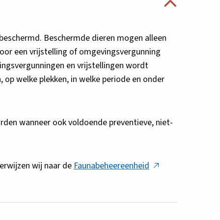
en beschermd. Beschermde dieren mogen alleen
oor een vrijstelling of omgevingsvergunning
vingsvergunningen en vrijstellingen wordt
p welke plekken, in welke periode en onder
rden wanneer ook voldoende preventieve, niet-
Deze
verwijzen wij naar de
Faunabeheereenheid
link
opent
in