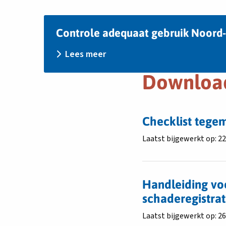
Lees
Controle adequaat gebruik Noord
meer
over
Lees meer
Controle
adequaat
Downloa
gebruik
Noord-
Holland
2026
Download
Checklist teg
bestand
Laatst bijgewerkt op: 2
Checklist
tegemoetkoming
Download
aanvragen
bestand
faunaschade
Handleiding vo
Handleiding
Noord-
schaderegistrat
voor
Holland
het
Laatst bijgewerkt op: 2