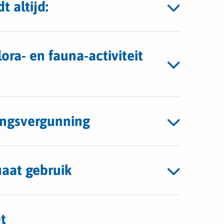
een
t altijd:
nieuw
tabblad
ra- en fauna-activiteit
ingsvergunning
uaat gebruik
t