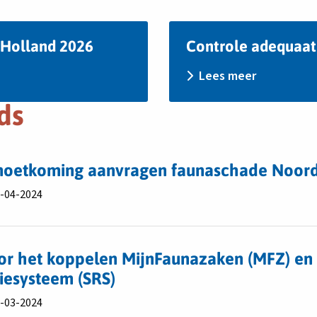
Lees
-Holland 2026
Controle adequaat
meer
over
Lees meer
Controle
adequaat
ds
gebruik
Fryslân
2026
emoetkoming aanvragen faunaschade Noor
2-04-2024
or het koppelen MijnFaunazaken (MFZ) en
iesysteem (SRS)
6-03-2024