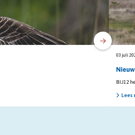
Nieuwe
schapenprij
bij
taxatie
wolvenscha
vanaf
1
juli
03 juli 20
2026
Nieuwe
BIJ12 he
Lees 