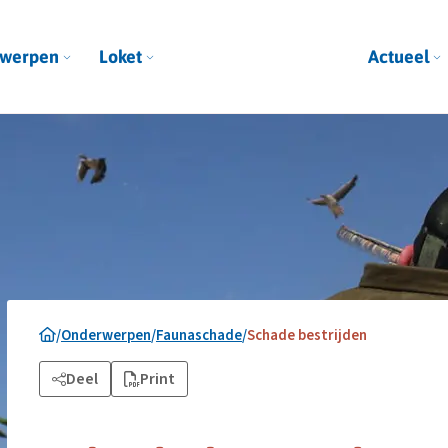
werpen
Loket
Actueel
/
Onderwerpen
/
Faunaschade
/
Schade bestrijden
Deel
Print