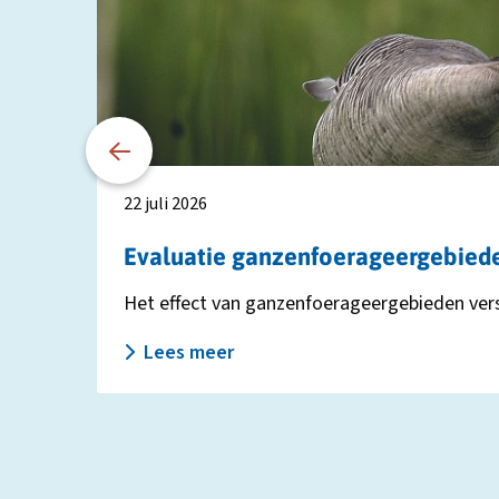
Evaluatie
ganzenfoerageergebieden:
effect
verschilt
per
provincie
22 juli 2026
Evaluatie ganzenfoerageergebieden:
Het effect van ganzenfoerageergebieden versch
Lees meer