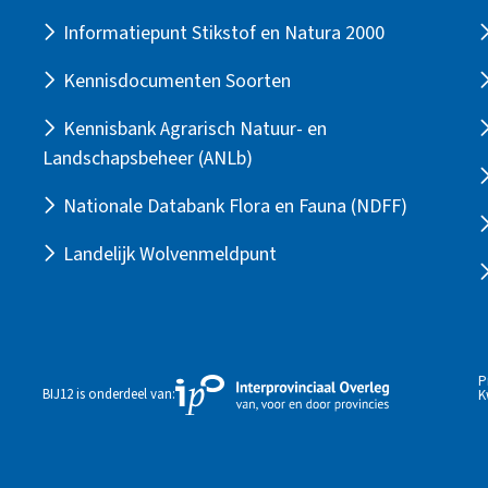
Informatiepunt Stikstof en Natura 2000
Kennisdocumenten Soorten
Kennisbank Agrarisch Natuur- en
Landschapsbeheer (ANLb)
Nationale Databank Flora en Fauna (NDFF)
Landelijk Wolvenmeldpunt
P
Externe
BIJ12 is onderdeel van:
K
link
naar
de