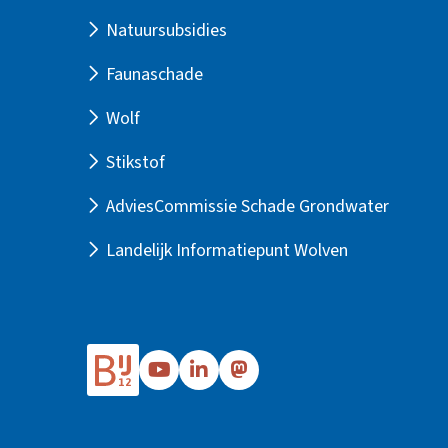
Natuursubsidies
Faunaschade
Wolf
Stikstof
AdviesCommissie Schade Grondwater
Landelijk Informatiepunt Wolven
Ga
Ga
Ga
naar
naar
naar
Bij12's
Bij12's
Bij12's
YouTube
LinkedIn
Mastodon