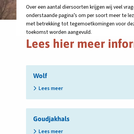
Over een aantal diersoorten krijgen wij veel vrag
onderstaande pagina’s om per soort meer te leze
met betrekking tot tegemoetkomingen voor deze 
toekomst worden aangevuld.
Lees hier meer info
Lees
Wolf
meer
over
Lees meer
Wolf
Lees
Goudjakhals
meer
over
Lees meer
Goudjakhals