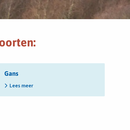
oorten:
ees
Gans
eer
ver
Lees meer
ans