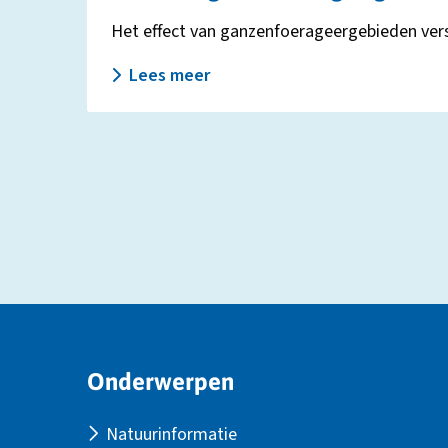
Het effect van ganzenfoerageergebieden versch
Lees meer
Site
Onderwerpen
footer
Natuurinformatie