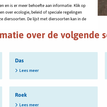
en en is er meer behoefte aan informatie. Klik op
n over ecologie, beleid of speciale regelingen
diersoorten. De lijst met diersoorten kan in de
rmatie over de volgende s
Lees
L
Das
meer
m
over
o
Lees meer
Das
G
Lees
Roek
meer
over
Lees meer
Roek