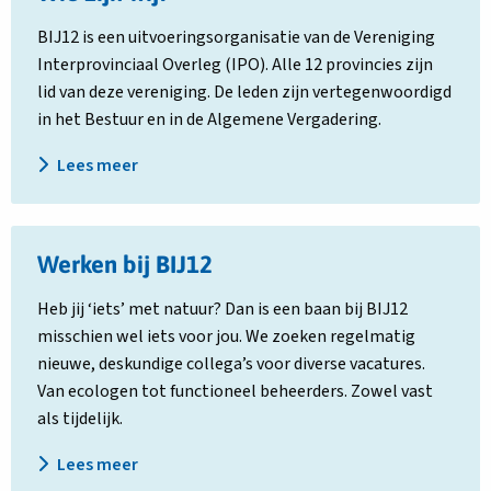
over
BIJ12 is een uitvoeringsorganisatie van de Vereniging
Wie
Interprovinciaal Overleg (IPO). Alle 12 provincies zijn
zijn
lid van deze vereniging. De leden zijn vertegenwoordigd
wij?
in het Bestuur en in de Algemene Vergadering.
Lees meer
Lees
Werken bij BIJ12
meer
over
Heb jij ‘iets’ met natuur? Dan is een baan bij BIJ12
Werken
misschien wel iets voor jou. We zoeken regelmatig
bij
nieuwe, deskundige collega’s voor diverse vacatures.
BIJ12
Van ecologen tot functioneel beheerders. Zowel vast
als tijdelijk.
Lees meer