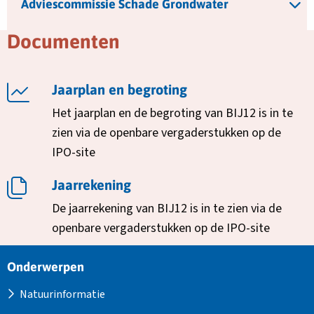
Adviescommissie Schade Grondwater
Documenten
Lees
Jaarplan en begroting
meer
Het jaarplan en de begroting van BIJ12 is in te
over
zien via de openbare vergaderstukken op de
IPO-site
Lees
Jaarrekening
meer
De jaarrekening van BIJ12 is in te zien via de
over
openbare vergaderstukken op de IPO-site
Site
Onderwerpen
footer
Natuurinformatie