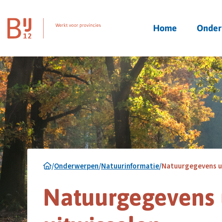
Homepagina
Home
Onder
/
Onderwerpen
/
Natuurinformatie
/
Natuurgegevens un
Natuurgegevens 