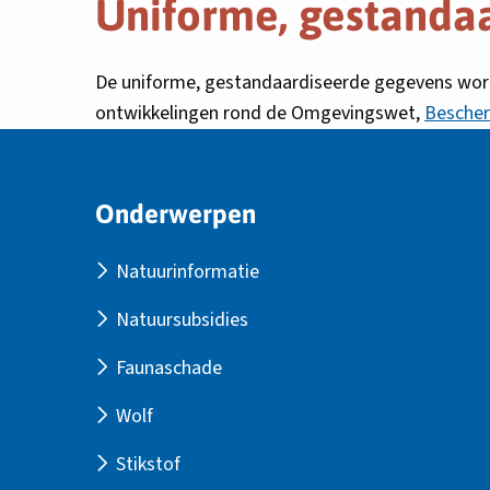
Uniforme, gestanda
De uniforme, gestandaardiseerde gegevens word
ontwikkelingen rond de Omgevingswet,
Bescher
Site
Onderwerpen
footer
Natuurinformatie
Natuursubsidies
Faunaschade
Wolf
Stikstof