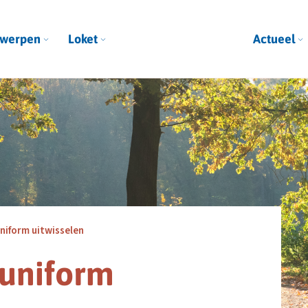
werpen
Loket
Actueel
iform uitwisselen
uniform