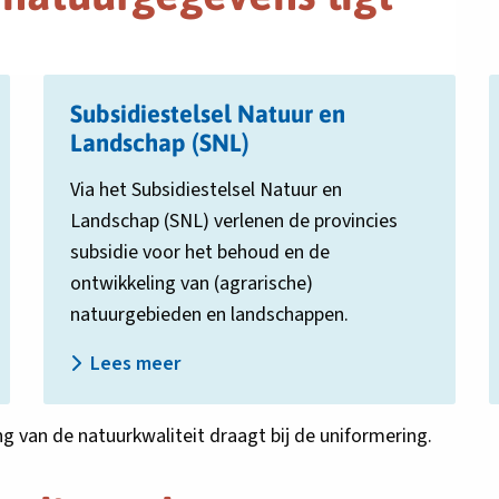
Lees
L
Subsidiestelsel Natuur en
meer
m
over
Landschap (SNL)
o
Subsidiestelsel
I
Via het Subsidiestelsel Natuur en
Natuur
N
Landschap (SNL) verlenen de provincies
en
e
Landschap
L
subsidie voor het behoud en de
(SNL)
ontwikkeling van (agrarische)
natuurgebieden en landschappen.
Lees meer
 van de natuurkwaliteit draagt bij de uniformering.