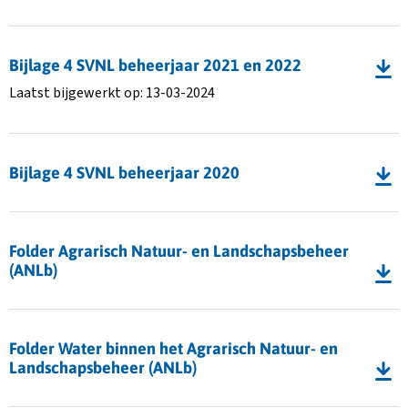
SVNL
Download
beheerjaar
bestand
2023
Bijlage 4 SVNL beheerjaar 2021 en 2022
Bijlage
Laatst bijgewerkt op: 13-03-2024
4
SVNL
Download
beheerjaar
bestand
2021
Bijlage 4 SVNL beheerjaar 2020
Bijlage
en
4
2022
Download
SVNL
bestand
Folder Agrarisch Natuur- en Landschapsbeheer
beheerjaar
Folder
(ANLb)
2020
Agrarisch
Natuur-
Download
en
bestand
Folder Water binnen het Agrarisch Natuur- en
Landschapsbeheer
Folder
Landschapsbeheer (ANLb)
(ANLb)
Water
binnen