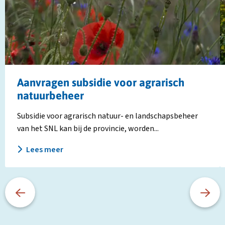
subsidie
A
voor
N
agrarisch
e
natuurbeheer
L
(
Aanvragen subsidie voor agrarisch
natuurbeheer
Subsidie voor agrarisch natuur- en landschapsbeheer
van het SNL kan bij de provincie, worden...
Lees meer