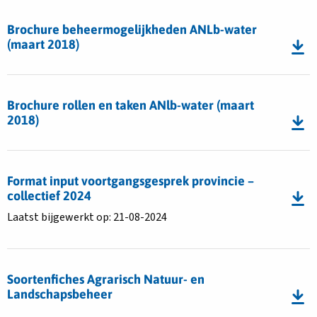
Download
het
bestand
Brochure beheermogelijkheden ANLb-water
Agrarisch
Brochure
(maart 2018)
Natuur-
beheermogelijkheden
en
ANLb-
Download
Landschapsbeheer
water
bestand
(ANLb)
Brochure rollen en taken ANlb-water (maart
(maart
Brochure
2018)
2018)
rollen
en
Download
taken
bestand
Format input voortgangsgesprek provincie –
ANlb-
Format
collectief 2024
water
input
Laatst bijgewerkt op: 21-08-2024
(maart
voortgangsgesprek
2018)
provincie
Download
–
bestand
collectief
Soortenfiches Agrarisch Natuur- en
Soortenfiches
2024
Landschapsbeheer
Agrarisch