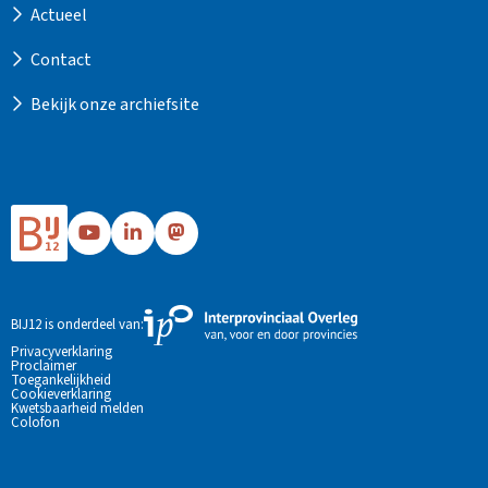
Actueel
Contact
Bekijk onze archiefsite
Ga
Ga
Ga
naar
naar
naar
Bij12's
Bij12's
Bij12's
YouTube
LinkedIn
Mastodon
Externe
BIJ12 is onderdeel van:
pagina
pagina
pagina
link
Privacyverklaring
Proclaimer
naar
Toegankelijkheid
de
Cookieverklaring
Kwetsbaarheid melden
website
Colofon
van
Interprovinciaal