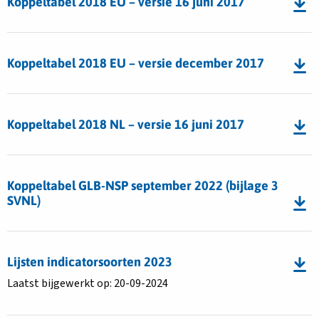
Koppeltabel 2018 EU – versie 16 juni 2017
koppeltabel
Koppeltabel
GLB-
2018
Download
NSP
EU
bestand
nationaal
Koppeltabel 2018 EU – versie december 2017
–
Koppeltabel
januari
versie
2018
2023
16
Download
EU
juni
bestand
Koppeltabel 2018 NL – versie 16 juni 2017
–
2017
Koppeltabel
versie
2018
december
Download
NL
2017
bestand
Koppeltabel GLB-NSP september 2022 (bijlage 3
–
Koppeltabel
SVNL)
versie
GLB-
16
NSP
juni
Download
september
2017
bestand
Lijsten indicatorsoorten 2023
2022
Lijsten
(bijlage
Laatst bijgewerkt op: 20-09-2024
indicatorsoorten
3
2023
SVNL)