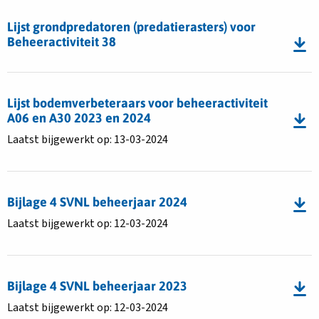
Download
bestand
Lijst grondpredatoren (predatierasters) voor
Lijst
Beheeractiviteit 38
grondpredatoren
(predatierasters)
Download
voor
bestand
Lijst bodemverbeteraars voor beheeractiviteit
Beheeractiviteit
Lijst
A06 en A30 2023 en 2024
38
bodemverbeteraars
Laatst bijgewerkt op: 13-03-2024
voor
beheeractiviteit
Download
A06
bestand
en
Bijlage 4 SVNL beheerjaar 2024
Bijlage
A30
Laatst bijgewerkt op: 12-03-2024
4
2023
SVNL
en
Download
beheerjaar
2024
bestand
2024
Bijlage 4 SVNL beheerjaar 2023
Bijlage
Laatst bijgewerkt op: 12-03-2024
4