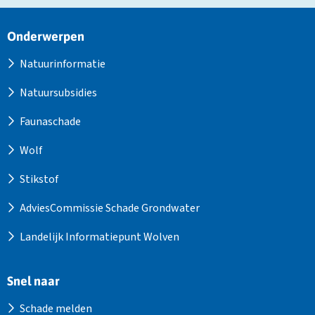
Site
Onderwerpen
footer
Natuurinformatie
Natuursubsidies
Faunaschade
Wolf
Stikstof
AdviesCommissie Schade Grondwater
Landelijk Informatiepunt Wolven
Snel naar
Schade melden