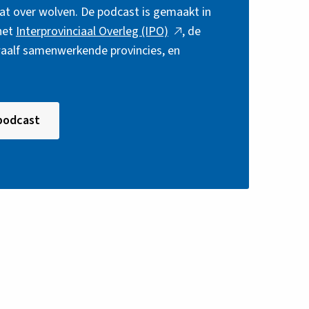
at over wolven. De podcast is gemaakt in
Deze
het
Interprovinciaal Overleg (IPO)
, de
link
waalf samenwerkende provincies, en
opent
in
een
Deze
 podcast
nieuw
link
tabblad
opent
in
een
nieuw
tabblad