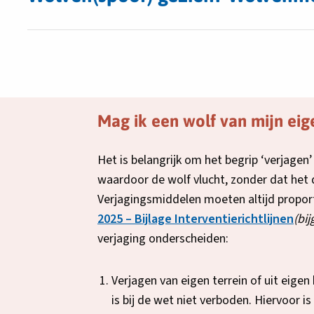
Mag ik een wolf van mijn eig
Het is belangrijk om het begrip ‘verjagen’
waardoor de wolf vlucht, zonder dat het 
Verjagingsmiddelen moeten altijd proporti
Dez
2025 – Bijlage Interventierichtlijnen
(bi
link
verjaging onderscheiden:
ope
in
Verjagen van eigen terrein of uit eigen
een
is bij de wet niet verboden. Hiervoor 