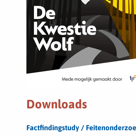
Downloads
Download
Factfindingstudy / Feitenonderzoe
bestand