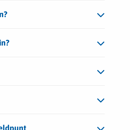
n?
in?
eldpunt