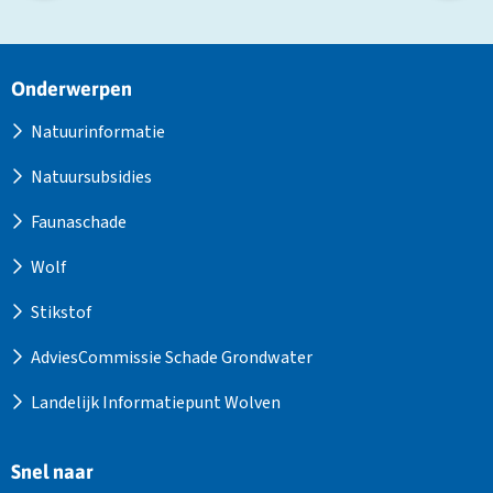
Site
Onderwerpen
footer
Natuurinformatie
Natuursubsidies
Faunaschade
Wolf
Stikstof
AdviesCommissie Schade Grondwater
Landelijk Informatiepunt Wolven
Snel naar