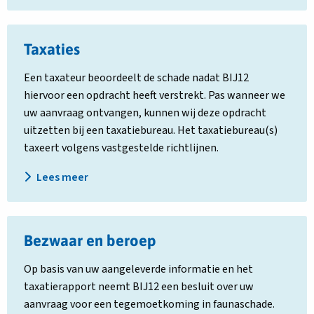
Lees
Taxaties
meer
over
Een taxateur beoordeelt de schade nadat BIJ12
Taxaties
hiervoor een opdracht heeft verstrekt. Pas wanneer we
uw aanvraag ontvangen, kunnen wij deze opdracht
uitzetten bij een taxatiebureau. Het taxatiebureau(s)
taxeert volgens vastgestelde richtlijnen.
Lees meer
Lees
Bezwaar en beroep
meer
over
Op basis van uw aangeleverde informatie en het
Bezwaar
taxatierapport neemt BIJ12 een besluit over uw
en
aanvraag voor een tegemoetkoming in faunaschade.
beroep