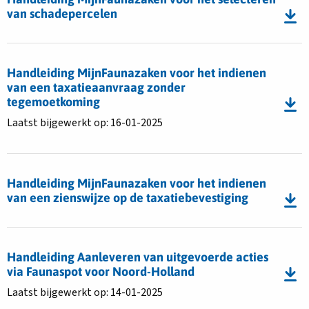
gemachtigde
Handleiding
van schadepercelen
MijnFaunazaken
voor
Download
het
bestand
Handleiding MijnFaunazaken voor het indienen
selecteren
Handleiding
van een taxatieaanvraag zonder
van
MijnFaunazaken
tegemoetkoming
schadepercelen
voor
Laatst bijgewerkt op: 16-01-2025
het
indienen
Download
van
bestand
een
Handleiding MijnFaunazaken voor het indienen
Handleiding
van een zienswijze op de taxatiebevestiging
taxatieaanvraag
MijnFaunazaken
zonder
voor
tegemoetkoming
Download
het
bestand
Handleiding Aanleveren van uitgevoerde acties
indienen
Handleiding
via Faunaspot voor Noord-Holland
van
Aanleveren
Laatst bijgewerkt op: 14-01-2025
een
van