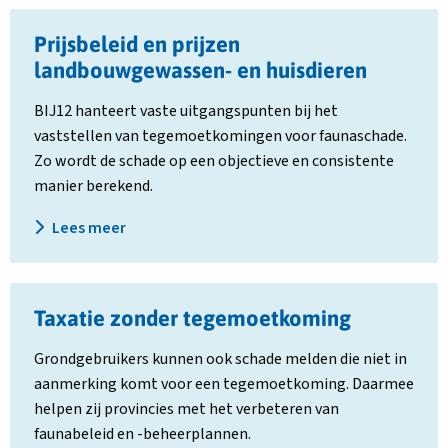
Lees
Prijsbeleid en prijzen
meer
over
landbouwgewassen- en huisdieren
Prijsbeleid
BIJ12 hanteert vaste uitgangspunten bij het
en
vaststellen van tegemoetkomingen voor faunaschade.
prijzen
Zo wordt de schade op een objectieve en consistente
landbouwgewassen-
manier berekend.
en
huisdieren
Lees meer
Lees
Taxatie zonder tegemoetkoming
meer
over
Grondgebruikers kunnen ook schade melden die niet in
Taxatie
aanmerking komt voor een tegemoetkoming. Daarmee
zonder
helpen zij provincies met het verbeteren van
tegemoetkoming
faunabeleid en -beheerplannen.