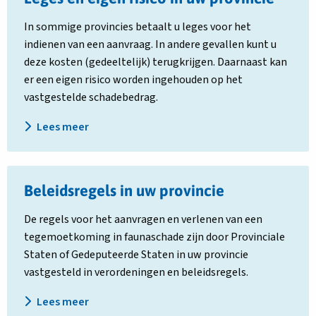
over
In sommige provincies betaalt u leges voor het
Leges
indienen van een aanvraag. In andere gevallen kunt u
en
deze kosten (gedeeltelijk) terugkrijgen. Daarnaast kan
eigen
er een eigen risico worden ingehouden op het
risico
vastgestelde schadebedrag.
in
uw
Lees meer
provincie
Lees
Beleidsregels in uw provincie
meer
over
De regels voor het aanvragen en verlenen van een
Beleidsregels
tegemoetkoming in faunaschade zijn door Provinciale
in
Staten of Gedeputeerde Staten in uw provincie
uw
vastgesteld in verordeningen en beleidsregels.
provincie
Lees meer