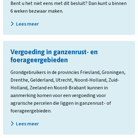
Bent u het niet eens met dit besluit? Dan kunt u binnen
6 weken bezwaar maken.
Lees meer
Lees
Vergoeding in ganzenrust- en
meer
over
foerageergebieden
Vergoeding
Grondgebruikers in de provincies Friesland, Groningen,
in
Drenthe, Gelderland, Utrecht, Noord-Holland, Zuid-
ganzenrust-
Holland, Zeeland en Noord-Brabant kunnen in
en
aanmerking komen voor een vergoeding voor
foerageergebieden
agrarische percelen die liggen in ganzenrust- of
foerageergebieden.
Lees meer