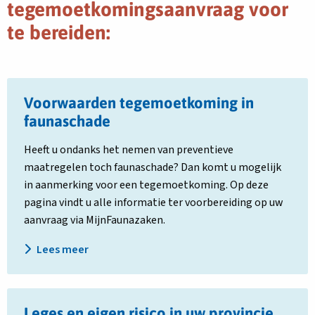
tegemoetkomingsaanvraag voor
te bereiden:
Lees
Voorwaarden tegemoetkoming in
meer
over
faunaschade
Voorwaarden
Heeft u ondanks het nemen van preventieve
tegemoetkoming
maatregelen toch faunaschade? Dan komt u mogelijk
in
in aanmerking voor een tegemoetkoming. Op deze
faunaschade
pagina vindt u alle informatie ter voorbereiding op uw
aanvraag via MijnFaunazaken.
Lees meer
Lees
Leges en eigen risico in uw provincie
meer