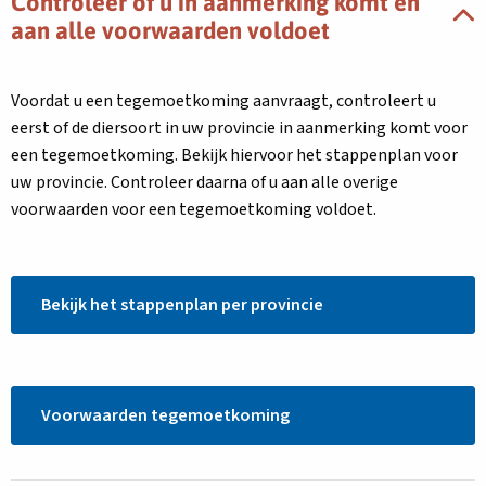
Controleer of u in aanmerking komt en
aan alle voorwaarden voldoet
Voordat u een tegemoetkoming aanvraagt, controleert u
eerst of de diersoort in uw provincie in aanmerking komt voor
een tegemoetkoming. Bekijk hiervoor het stappenplan voor
uw provincie. Controleer daarna of u aan alle overige
voorwaarden voor een tegemoetkoming voldoet.
Bekijk het stappenplan per provincie
Link
Voorwaarden tegemoetkoming
opent
in
nieuw