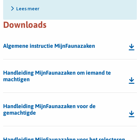
Lees meer
Downloads
Download
Algemene instructie MijnFaunazaken
bestand
Algemene
Download
instructie
bestand
Handleiding MijnFaunazaken om iemand te
MijnFaunazaken
Handleiding
machtigen
MijnFaunazaken
om
Download
iemand
bestand
Handleiding MijnFaunazaken voor de
te
Handleiding
gemachtigde
machtigen
MijnFaunazaken
voor
Download
de
bestand
Handleiding MijnFaunazaken voor het selecteren