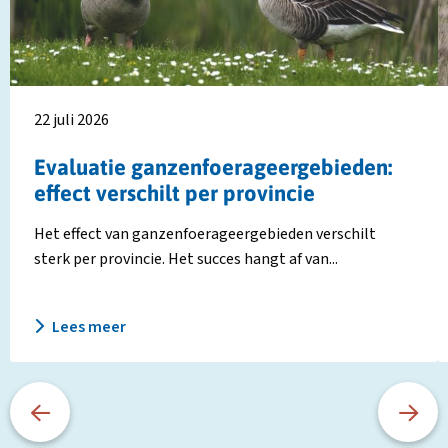
verschilt
t
per
w
provincie
v
1
ju
22 juli 2026
2
Evaluatie ganzenfoerageergebieden:
effect verschilt per provincie
Het effect van ganzenfoerageergebieden verschilt
sterk per provincie. Het succes hangt af van...
Lees meer