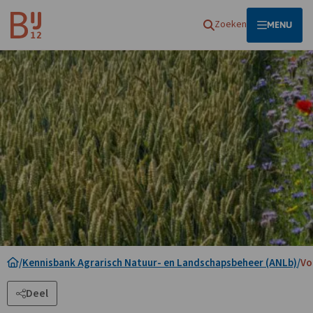
Homepagina
Zoeken
OPEN
MENU
/
Kennisbank Agrarisch Natuur- en Landschapsbeheer (ANLb)
/
Vo
Deel