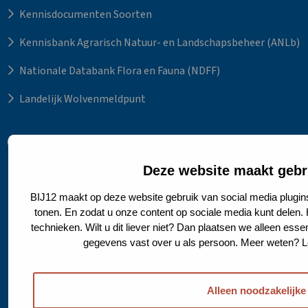
Kennisdocumenten Soorten
Kennisbank Agrarisch Natuur- en Landschapsbeheer (ANLb)
Nationale Databank Flora en Fauna (NDFF)
Landelijk Wolvenmeldpunt
Over BIJ12
Over BIJ12
Deze website maakt gebr
Wie wij zijn?
BIJ12 maakt op deze website gebruik van social media plugin
tonen. En zodat u onze content op sociale media kunt delen.
Vergaderen bij BIJ12
technieken. Wilt u dit liever niet? Dan plaatsen we alleen esse
gegevens vast over u als persoon. Meer weten? 
Werken bij IPO en BIJ12
Actueel
Alleen noodzakelijke