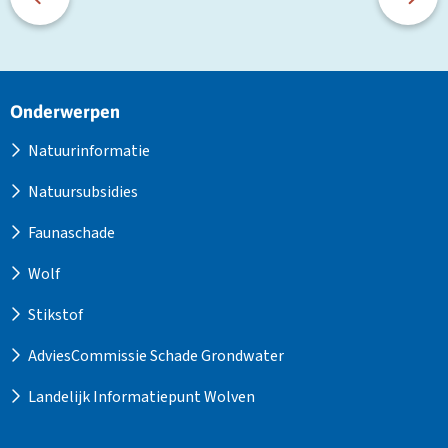
Site
Onderwerpen
footer
Natuurinformatie
Natuursubsidies
Faunaschade
Wolf
Stikstof
AdviesCommissie Schade Grondwater
Landelijk Informatiepunt Wolven