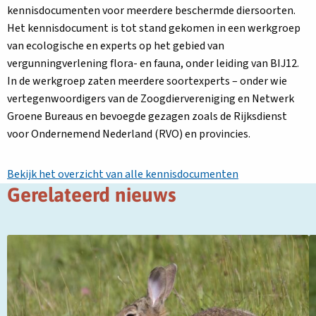
kennisdocumenten voor meerdere beschermde diersoorten.
Het kennisdocument is tot stand gekomen in een werkgroep
van ecologische en experts op het gebied van
vergunningverlening flora- en fauna, onder leiding van BIJ12.
In de werkgroep zaten meerdere soortexperts – onder wie
vertegenwoordigers van de Zoogdiervereniging en Netwerk
Groene Bureaus en bevoegde gezagen zoals de Rijksdienst
voor Ondernemend Nederland (RVO) en provincies.
Bekijk het overzicht van alle kennisdocumenten
Gerelateerd nieuws
Lees
L
meer
m
over
o
Het
N
konijn:
k