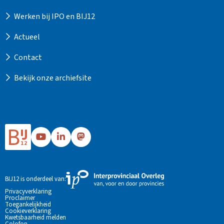
Werken bij IPO en BIJ12
Actueel
Contact
Bekijk onze archiefsite
Ga
Ga
Ga
naar
naar
naar
Bij12's
Bij12's
Bij12's
YouTube
LinkedIn
Mastodon
Externe
BIJ12 is onderdeel van:
pagina
pagina
pagina
link
Privacyverklaring
Proclaimer
naar
Toegankelijkheid
de
Cookieverklaring
Kwetsbaarheid melden
website
Colofon