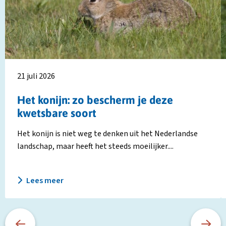
zo
H
bescherm
Z
je
b
deze
j
kwetsbare
d
soort
i
21 juli 2026
v
h
Het konijn: zo bescherm je deze
N
kwetsbare soort
l
Het konijn is niet weg te denken uit het Nederlandse
landschap, maar heeft het steeds moeilijker....
Lees meer