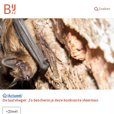
Homepagina
Zoeken
/
Actueel
/
De laatvlieger: Zo bescherm je deze honkvaste vleermuis
Deel