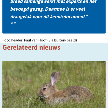
breed samengewerkt met experts en het
bevoegd gezag. Daarmee is er veel
draagvlak voor dit kennisdocument.
Foto header: Paul van Hoof (via Buiten-beeld)
Gerelateerd nieuws
Lees
L
meer
m
over
o
Het
K
konijn:
d
zo
V
bescherm
d
je
v