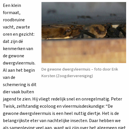
Een klein
formaat,
roodbruine
vacht, zwarte
oren en gezicht:
dat zijn dé
kenmerken van
de gewone
dwergvleermuis.
De gewone dwergvleermuis – foto door Erik
Al aan het begin
Korsten (Zoogdiervereniging)
van de
schemering is dit
dier vaak buiten
jagend te zien. Hij vliegt redelijk snel en onregelmatig. Peter
Twisk, zelfstandig ecoloog en vleermuisdeskundige: “De
gewone dwergvleermuis is een heel nuttig diertje. Het is de
belangrijkste eter van nachtelijke insecten. Daar hebben we
als samenleving veel aan, want wij zijn over het algemeen niet