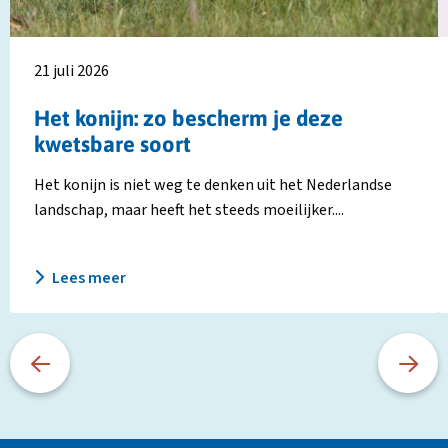
deze
9
kwetsbare
ju
soort
t
21 juli 2026
Het konijn: zo bescherm je deze
kwetsbare soort
Het konijn is niet weg te denken uit het Nederlandse
landschap, maar heeft het steeds moeilijker....
Lees meer