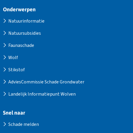
Site
Onderwerpen
footer
Natuurinformatie
Natuursubsidies
Faunaschade
Wolf
Stikstof
AdviesCommissie Schade Grondwater
Landelijk Informatiepunt Wolven
Snel naar
Schade melden