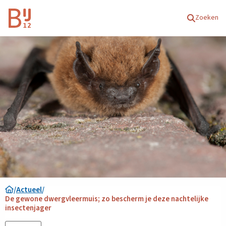
Homepagina
Zoeken
/
Actueel
/
De gewone dwergvleermuis; zo bescherm je deze nachtelijke
insectenjager