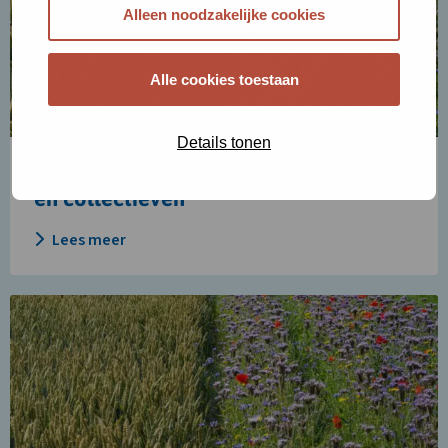
tussen
Alleen noodzakelijke cookies
provincies
en
Alle cookies toestaan
collectieven
Details tonen
Voortgangsgesprek tussen provincies
en collectieven
Lees meer
Lees
meer
over
Controles
op
beheeractiviteiten