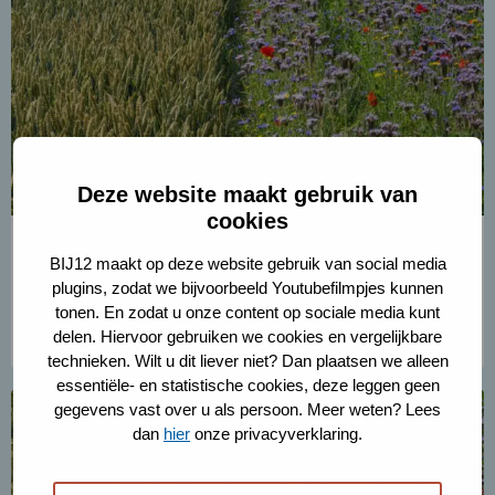
over
Betalingen
aan
het
collectief
en
deelnemers
Deze website maakt gebruik van
cookies
Betalingen aan het collectief en
BIJ12 maakt op deze website gebruik van social media
deelnemers
plugins, zodat we bijvoorbeeld Youtubefilmpjes kunnen
tonen. En zodat u onze content op sociale media kunt
Lees meer
delen. Hiervoor gebruiken we cookies en vergelijkbare
technieken. Wilt u dit liever niet? Dan plaatsen we alleen
essentiële- en statistische cookies, deze leggen geen
Lees
gegevens vast over u als persoon. Meer weten? Lees
meer
dan
hier
onze privacyverklaring.
over
Voortgangsgesprek