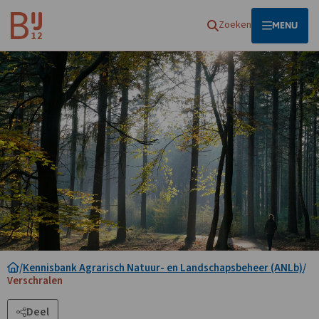
Homepagina
Zoeken
OPEN
MENU
/
Kennisbank Agrarisch Natuur- en Landschapsbeheer (ANLb)
/
Verschralen
Deel