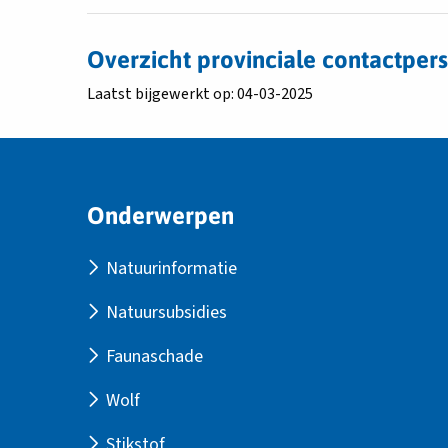
Natuur-
Larenstein
en
Download
oktober
Landschapsbeheer
bestand
2016
Overzicht provinciale contactpe
Van
Overzicht
Laatst bijgewerkt op: 04-03-2025
Hall
provinciale
Larenstein
contactpersonen
oktober
natuurbeheer
2016
SNL
Site
Onderwerpen
footer
Natuurinformatie
Natuursubsidies
Faunaschade
Wolf
Stikstof