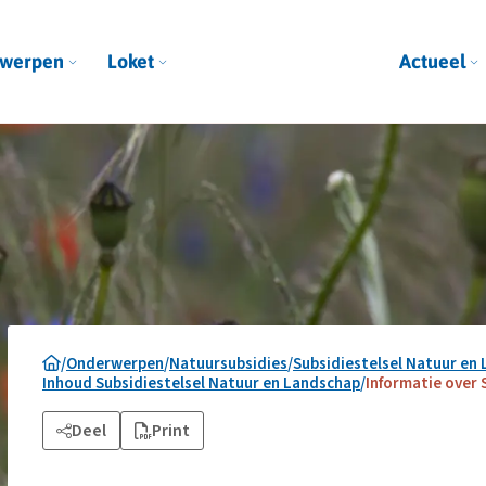
werpen
Loket
Actueel
/
Onderwerpen
/
Natuursubsidies
/
Subsidiestelsel Natuur en
Inhoud Subsidiestelsel Natuur en Landschap
/
Informatie over 
Deel
Print