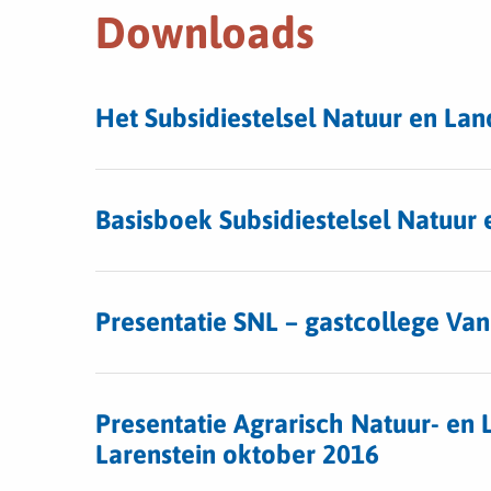
Downloads
Download
Het Subsidiestelsel Natuur en Lan
bestand
Het
Download
Subsidiestelsel
bestand
Basisboek Subsidiestelsel Natuur
Natuur
Basisboek
en
Subsidiestelsel
Landschap
Download
Natuur
in
bestand
en
Presentatie SNL – gastcollege Van
het
Presentatie
Landschap
kort
SNL
Download
–
bestand
gastcollege
Presentatie Agrarisch Natuur- en
Presentatie
Van
Larenstein oktober 2016
Agrarisch
Hall