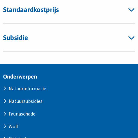
Standaardkostprijs
Subsidie
Site
Onderwerpen
footer
Natuurinformatie
Natuursubsidies
Faunaschade
Wolf