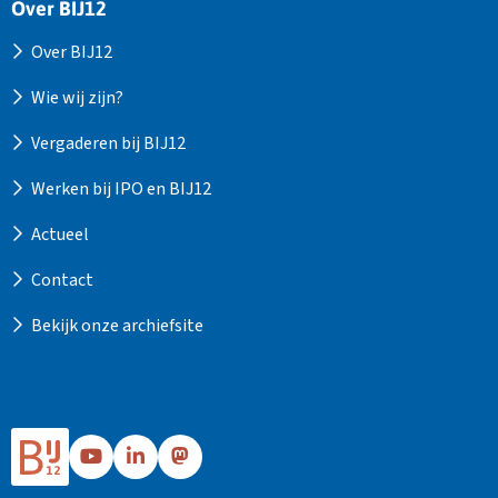
Over BIJ12
Over BIJ12
Wie wij zijn?
Vergaderen bij BIJ12
Werken bij IPO en BIJ12
Actueel
Contact
Bekijk onze archiefsite
Ga
Ga
Ga
naar
naar
naar