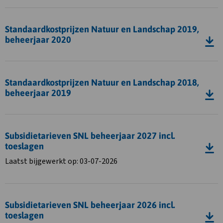
2022
en
Download
Landschap
bestand
Standaardkostprijzen Natuur en Landschap 2019,
2020,
Standaardkostprijzen
beheerjaar 2020
beheerjaar
Natuur
2021
en
Download
Landschap
bestand
Standaardkostprijzen Natuur en Landschap 2018,
2019,
Standaardkostprijzen
beheerjaar 2019
beheerjaar
Natuur
2020
en
Download
Landschap
bestand
Subsidietarieven SNL beheerjaar 2027 incl.
2018,
Subsidietarieven
toeslagen
beheerjaar
SNL
Laatst bijgewerkt op: 03-07-2026
2019
beheerjaar
2027
Download
incl.
bestand
toeslagen
Subsidietarieven SNL beheerjaar 2026 incl.
Subsidietarieven
toeslagen