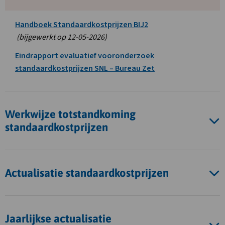
Deze
Handboek Standaardkostprijzen BIJ2
link
(bijgewerkt op 12-05-2026)
opent
Eindrapport evaluatief vooronderzoek
in
Deze
standaardkostprijzen SNL – Bureau Zet
een
link
nieuw
opent
tabblad
in
Werkwijze totstandkoming
een
standaardkostprijzen
nieuw
tabblad
Actualisatie standaardkostprijzen
Jaarlijkse actualisatie