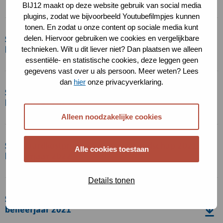
en
BIJ12 maakt op deze website gebruik van social media
Landschap
plugins, zodat we bijvoorbeeld Youtubefilmpjes kunnen
Download
2024,
tonen. En zodat u onze content op sociale media kunt
bestand
beheerjaar
Standaardkostprijzen Natuur en Landschap 2023,
delen. Hiervoor gebruiken we cookies en vergelijkbare
Standaardkostprijzen
2025
beheerjaar 2024
technieken. Wilt u dit liever niet? Dan plaatsen we alleen
Natuur
essentiële- en statistische cookies, deze leggen geen
en
gegevens vast over u als persoon. Meer weten? Lees
Download
Landschap
dan
hier
onze privacyverklaring.
bestand
Standaardkostprijzen Natuur en Landschap 2022,
2023,
Standaardkostprijzen
beheerjaar 2023
beheerjaar
Natuur
Alleen noodzakelijke cookies
2024
en
Download
Landschap
bestand
Standaardkostprijzen Natuur en Landschap 2021,
2022,
Alle cookies toestaan
Standaardkostprijzen
beheerjaar 2022
beheerjaar
Natuur
2023
en
Details tonen
Download
Landschap
bestand
Standaardkostprijzen Natuur en Landschap 2020,
2021,
Standaardkostprijzen
beheerjaar 2021
beheerjaar
Natuur