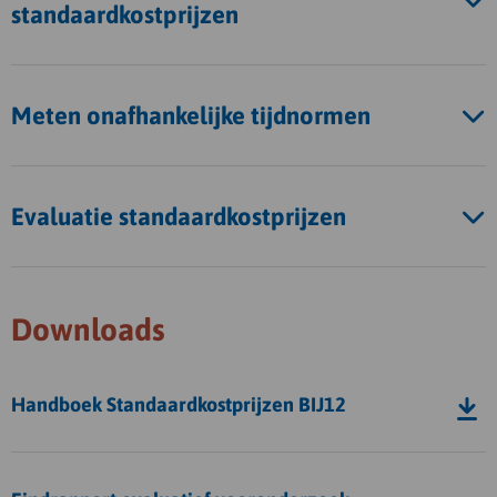
standaardkostprijzen
Meten onafhankelijke tijdnormen
Evaluatie standaardkostprijzen
Downloads
Download
Handboek Standaardkostprijzen BIJ12
bestand
Handboek
Download
Standaardkostprijzen
bestand