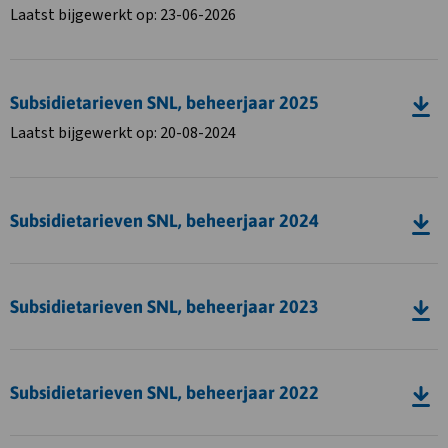
SNL
Laatst bijgewerkt op: 23-06-2026
beheerjaar
2026
Download
incl.
bestand
toeslagen
Subsidietarieven SNL, beheerjaar 2025
Subsidietarieven
Laatst bijgewerkt op: 20-08-2024
SNL,
beheerjaar
Download
2025
bestand
Subsidietarieven SNL, beheerjaar 2024
Subsidietarieven
SNL,
Download
beheerjaar
bestand
Subsidietarieven SNL, beheerjaar 2023
2024
Subsidietarieven
SNL,
Download
beheerjaar
bestand
Subsidietarieven SNL, beheerjaar 2022
2023
Subsidietarieven
SNL,
Download