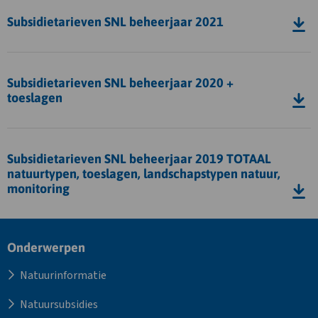
beheerjaar
bestand
Subsidietarieven SNL beheerjaar 2021
2022
Subsidietarieven
SNL
Download
beheerjaar
bestand
Subsidietarieven SNL beheerjaar 2020 +
2021
Subsidietarieven
toeslagen
SNL
beheerjaar
Download
2020
bestand
Subsidietarieven SNL beheerjaar 2019 TOTAAL
+
Subsidietarieven
natuurtypen, toeslagen, landschapstypen natuur,
toeslagen
SNL
monitoring
beheerjaar
2019
TOTAAL
Site
Onderwerpen
natuurtypen,
footer
toeslagen,
Natuurinformatie
landschapstypen
Natuursubsidies
natuur,