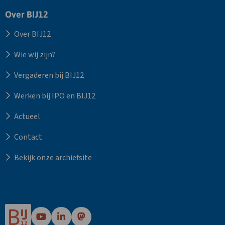
Over BIJ12
Over BIJ12
Wie wij zijn?
Vergaderen bij BIJ12
Werken bij IPO en BIJ12
Actueel
Contact
Bekijk onze archiefsite
Ga
Ga
Ga
naar
naar
naar