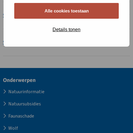
Alle cookies toestaan
Standaardkostprijs
Details tonen
Subsidie
Site
Onderwerpen
footer
Natuurinformatie
Natuursubsidies
Faunaschade
Wolf