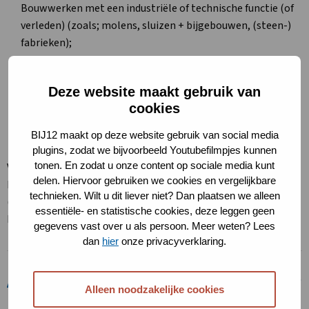
Bouwwerken met een industriële of technische functie (of
verleden) (zoals; molens, sluizen + bijgebouwen, (steen-)
fabrieken);
Woonhuizen;
Deze website maakt gebruik van
Bouwwerken met een militaire functie en eventuele
cookies
omgrachting ( of verleden) (zoals fortgebouwen, bunkers,
betonnen en stenen verdedigingswerken.
BIJ12 maakt op deze website gebruik van social media
plugins, zodat we bijvoorbeeld Youtubefilmpjes kunnen
tonen. En zodat u onze content op sociale media kunt
Van de verschillende bouwwerken zijn regionale types (bijv.
delen. Hiervoor gebruiken we cookies en vergelijkbare
boerderijen) en/of specifieke relaties met de vestigingsplek
technieken. Wilt u dit liever niet? Dan plaatsen we alleen
(bijv. steenfabrieken). Verschillende bouwwerken dienen als
essentiële- en statistische cookies, deze leggen geen
broed- of overwinteringplaats van vogels en insecten.
gegevens vast over u als persoon. Meer weten? Lees
dan
hier
onze privacyverklaring.
Afbakening
Alleen noodzakelijke cookies