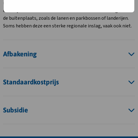
maar de tuin nog aanwezig. Daarnaast hebben de tuinen een
duidelijke relatie met andere onderdelen van het landgoed of
de buitenplaats, zoals de lanen en parkbossen of landerijen.
Soms hebben deze een sterke regionale inslag, vaak ook niet.
Afbakening
Standaardkostprijs
Subsidie