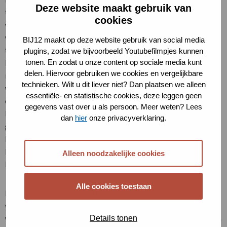
historische tuin in deze stijl bij te vinden. Veel historische
Deze website maakt gebruik van
tuinen komen toch uit de categorie gemengde en neostijlen
cookies
vanaf begin 20e eeuw. Ook hierbij geldt, dat vele mengvormen
voorkomen en vaak elementen uit vroegere stijlperiodes in de
BIJ12 maakt op deze website gebruik van social media
tuin werden opgenomen. Ook rondom kloosters kunnen
plugins, zodat we bijvoorbeeld Youtubefilmpjes kunnen
tonen. En zodat u onze content op sociale media kunt
historische tuinen te vinden zijn. De tuin werd vaak ingericht
delen. Hiervoor gebruiken we cookies en vergelijkbare
met een mengeling van recreatieve en nuttige functies,
technieken. Wilt u dit liever niet? Dan plaatsen we alleen
waarbij het representatieve aspect dominant was. De tuin was
essentiële- en statistische cookies, deze leggen geen
een onderdeel van een groter geheel waar ook lanen, singels,
gegevens vast over u als persoon. Meer weten? Lees
leibomen, solitaire bomen, begroeide slangenmuren,
dan
hier
onze privacyverklaring.
grachten, kanalen, een duiventil, follys en allerlei
bijgebouwen bijhoren. Deze verschillende delen worden
bijeengehouden doordat ze bij het ontwerp van één
Alleen noodzakelijke cookies
buitenplaats horen.
Alle cookies toestaan
De tuinen hebben een relatie met het bijbehorende huis. Vaak
waren de intensief onderhouden tuinen in de directe omgeving
van het huis te vinden. In een enkel geval is het huis verdwenen
Details tonen