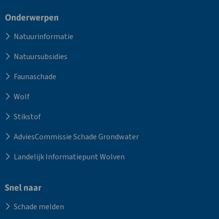
Site
Onderwerpen
footer
Natuurinformatie
Natuursubsidies
Faunaschade
Wolf
Stikstof
AdviesCommissie Schade Grondwater
Landelijk Informatiepunt Wolven
Snel naar
Schade melden