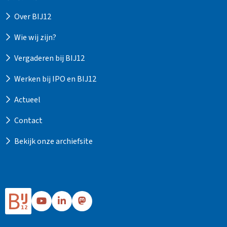
Over BIJ12
Wie wij zijn?
Vergaderen bij BIJ12
Werken bij IPO en BIJ12
Actueel
Contact
Bekijk onze archiefsite
Ga
Ga
Ga
naar
naar
naar
Bij12's
Bij12's
Bij12's