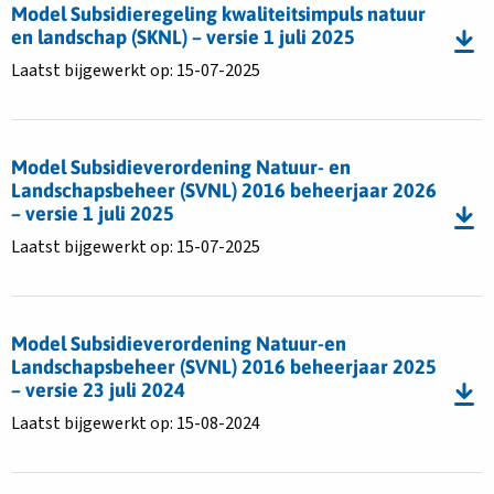
Download
Model Subsidieregeling kwaliteitsimpuls natuur
en landschap (SKNL) – versie 1 juli 2025
bestand
Model
Laatst bijgewerkt op: 15-07-2025
Subsidieregeling
kwaliteitsimpuls
Download
natuur
bestand
Model Subsidieverordening Natuur- en
en
Model
Landschapsbeheer (SVNL) 2016 beheerjaar 2026
landschap
Subsidieverordening
– versie 1 juli 2025
(SKNL)
Natuur-
Laatst bijgewerkt op: 15-07-2025
–
en
versie
Landschapsbeheer
1
Download
(SVNL)
juli
bestand
2016
Model Subsidieverordening Natuur-en
2025
Model
Landschapsbeheer (SVNL) 2016 beheerjaar 2025
beheerjaar
Subsidieverordening
– versie 23 juli 2024
2026
Natuur-
–
Laatst bijgewerkt op: 15-08-2024
en
versie
Landschapsbeheer
1
Download