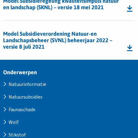
landschap
Model Subsidieregeling kwaliteitsimpuls natuur
2022
Model
(SKNL)
en landschap (SKNL) – versie 18 mei 2021
Subsidieregeling
–
kwaliteitsimpuls
versie
Download
natuur
juli
bestand
Model Subsidieverordening Natuur-en
en
2023
Model
Landschapsbeheer (SVNL) beheerjaar 2022 –
landschap
Subsidieverordening
versie 8 juli 2021
(SKNL)
Natuur-
–
en
versie
Landschapsbeheer
Site
18
Onderwerpen
(SVNL)
footer
mei
beheerjaar
Natuurinformatie
2021
2022
Natuursubsidies
–
versie
Faunaschade
8
juli
Wolf
2021
Stikstof