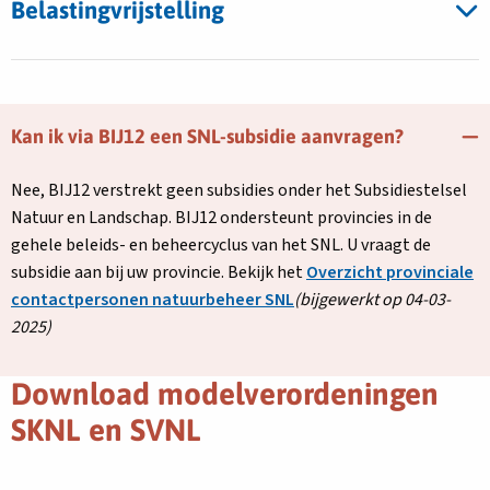
Belastingvrijstelling
Kan ik via BIJ12 een SNL-subsidie aanvragen?
Nee, BIJ12 verstrekt geen subsidies onder het Subsidiestelsel
Natuur en Landschap. BIJ12 ondersteunt provincies in de
gehele beleids- en beheercyclus van het SNL. U vraagt de
subsidie aan bij uw provincie. Bekijk het
Overzicht provinciale
Deze
contactpersonen natuurbeheer SNL
(bijgewerkt op 04-03-
link
2025)
opent
in
Download modelverordeningen
een
SKNL en SVNL
nieuw
tabblad