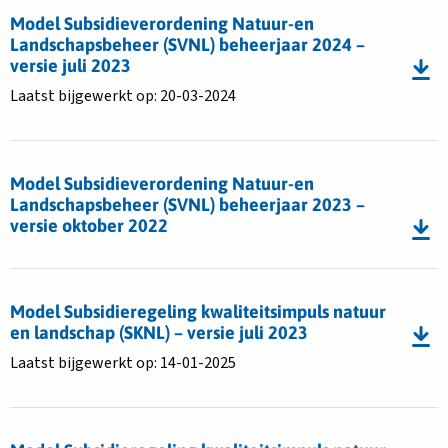
(SVNL)
juli
bestand
2016
Model Subsidieverordening Natuur-en
2025
Model
Landschapsbeheer (SVNL) beheerjaar 2024 –
beheerjaar
Subsidieverordening
versie juli 2023
2025
Natuur-
–
Laatst bijgewerkt op: 20-03-2024
en
versie
Landschapsbeheer
23
Download
(SVNL)
juli
bestand
beheerjaar
Model Subsidieverordening Natuur-en
2024
Model
Landschapsbeheer (SVNL) beheerjaar 2023 –
2024
Subsidieverordening
versie oktober 2022
–
Natuur-
versie
en
juli
Download
Landschapsbeheer
2023
bestand
Model Subsidieregeling kwaliteitsimpuls natuur
(SVNL)
Model
en landschap (SKNL) – versie juli 2023
beheerjaar
Subsidieregeling
Laatst bijgewerkt op: 14-01-2025
2023
kwaliteitsimpuls
–
natuur
versie
Download
en
oktober
bestand