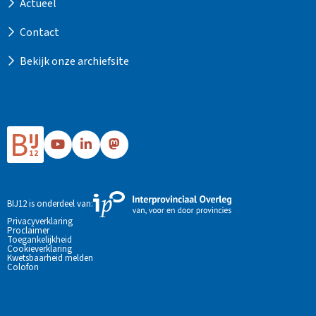
Actueel
Contact
Bekijk onze archiefsite
Ga
Ga
Ga
naar
naar
naar
Bij12's
Bij12's
Bij12's
YouTube
LinkedIn
Mastodon
Externe
BIJ12 is onderdeel van:
pagina
pagina
pagina
link
Privacyverklaring
Proclaimer
naar
Toegankelijkheid
de
Cookieverklaring
Kwetsbaarheid melden
website
Colofon
van
Interprovinciaal