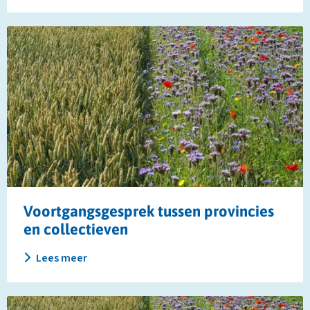
Lees
meer
over
Voortgangsgesprek
tussen
provincies
en
collectieven
Voortgangsgesprek tussen provincies
en collectieven
Lees meer
Lees