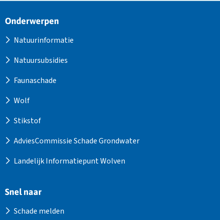
Site
Onderwerpen
footer
Natuurinformatie
Natuursubsidies
Faunaschade
Wolf
Stikstof
AdviesCommissie Schade Grondwater
Landelijk Informatiepunt Wolven
Snel naar
Schade melden