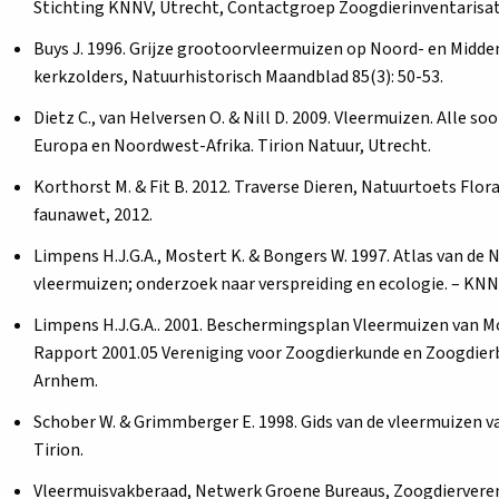
Stichting KNNV, Utrecht, Contactgroep Zoogdierinventarisat
Buys J. 1996. Grijze grootoorvleermuizen op Noord- en Midd
kerkzolders, Natuurhistorisch Maandblad 85(3): 50-53.
Dietz C., van Helversen O. & Nill D. 2009. Vleermuizen. Alle so
Europa en Noordwest-Afrika. Tirion Natuur, Utrecht.
Korthorst M. & Fit B. 2012. Traverse Dieren, Natuurtoets Flor
faunawet, 2012.
Limpens H.J.G.A., Mostert K. & Bongers W. 1997. Atlas van de
vleermuizen; onderzoek naar verspreiding en ecologie. – KNNV
Limpens H.J.G.A.. 2001. Beschermingsplan Vleermuizen van M
Rapport 2001.05 Vereniging voor Zoogdierkunde en Zoogdie
Arnhem.
Schober W. & Grimmberger E. 1998. Gids van de vleermuizen v
Tirion.
Vleermuisvakberaad, Netwerk Groene Bureaus, Zoogdiervere