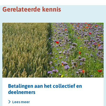
Gerelateerde kennis
Lees
meer
over
Betalingen
aan
het
collectief
en
deelnemers
Betalingen aan het collectief en
deelnemers
Lees meer