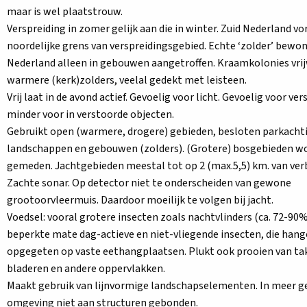
maar is wel plaatstrouw.
Verspreiding in zomer gelijk aan die in winter. Zuid Nederland v
noordelijke grens van verspreidingsgebied. Echte ‘zolder’ bewone
Nederland alleen in gebouwen aangetroffen. Kraamkolonies vrijw
warmere (kerk)zolders, veelal gedekt met leisteen.
Vrij laat in de avond actief. Gevoelig voor licht. Gevoelig voor ve
minder voor in verstoorde objecten.
Gebruikt open (warmere, drogere) gebieden, besloten parkacht
landschappen en gebouwen (zolders). (Grotere) bosgebieden w
gemeden. Jachtgebieden meestal tot op 2 (max.5,5) km. van verb
Zachte sonar. Op detector niet te onderscheiden van gewone
grootoorvleermuis. Daardoor moeilijk te volgen bij jacht.
Voedsel: vooral grotere insecten zoals nachtvlinders (ca. 72-90%)
beperkte mate dag-actieve en niet-vliegende insecten, die han
opgegeten op vaste eethangplaatsen. Plukt ook prooien van ta
bladeren en andere oppervlakken.
Maakt gebruik van lijnvormige landschapselementen. In meer g
omgeving niet aan structuren gebonden.