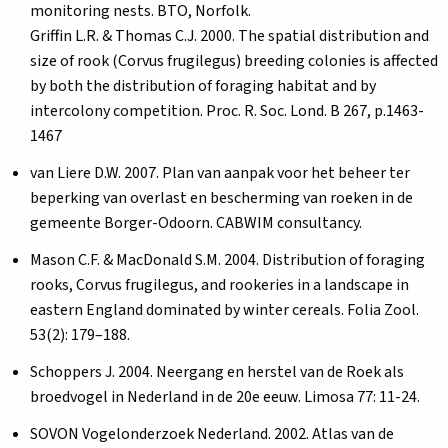
monitoring nests. BTO, Norfolk.
Griffin L.R. & Thomas C.J. 2000. The spatial distribution and
size of rook (Corvus frugilegus) breeding colonies is affected
by both the distribution of foraging habitat and by
intercolony competition. Proc. R. Soc. Lond. B 267, p.1463-
1467
van Liere D.W. 2007. Plan van aanpak voor het beheer ter
beperking van overlast en bescherming van roeken in de
gemeente Borger-Odoorn. CABWIM consultancy.
Mason C.F. & MacDonald S.M. 2004. Distribution of foraging
rooks, Corvus frugilegus, and rookeries in a landscape in
eastern England dominated by winter cereals. Folia Zool.
53(2): 179–188.
Schoppers J. 2004. Neergang en herstel van de Roek als
broedvogel in Nederland in de 20e eeuw. Limosa 77: 11-24.
SOVON Vogelonderzoek Nederland. 2002. Atlas van de