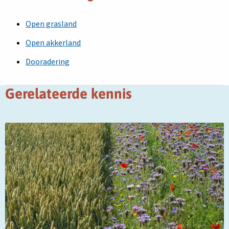
Open grasland
Open akkerland
Dooradering
Gerelateerde kennis
Lees
meer
over
Betalingen
aan
het
collectief
en
deelnemers