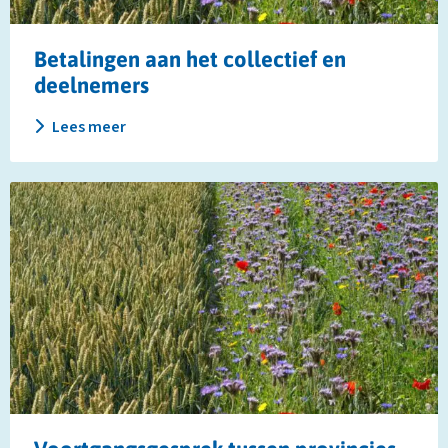
Betalingen aan het collectief en
deelnemers
Lees meer
Lees
meer
over
Voortgangsgesprek
tussen
provincies
en
collectieven