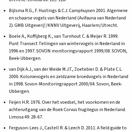
Bijlsma R.G., F. Hustings & C.J. Camphuysen 2001. Algemene
en schaarse vogels van Nederland (Avifauna van Nederland
2). GMB Uitgeverij’/KNNV Uitgeverij, Haarlem/Utrecht.
Boele A., Koffijberg K., van Turnhout C. & Meijer R. 1999.
Punt Transect Tellingen van wintervogels in Nederland in
1996 en 1997. SOVON monitoringsrapport 1999/08. SOVON,
Beek-Ubbergen.
van Dijk A.J., van der Weide M.J.T., Zoetebier D. & Plate C.L.
2000. Kolonievogels en zeldzame broedvogels in Nederland
in 1998. Sovon-Monitoringrapport 2000/04. Sovon, Beek-
Ubbergen.
Feijen H.R. 1976. Over het voedsel, het voorkomen en de
achteruitgang van de Roek Corvus frugilegus in Nederland.
Limosa 49: 28-67.
Ferguson-Lees J., Castell R. & Leech D. 2011. A field guide to