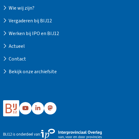
Wie wij zijn?
Vergaderen bij BIJ12
Werken bij IPO en BIJ12
Actueel
Contact
Bekijk onze archiefsite
Ga
Ga
Ga
naar
naar
naar
Bij12's
Bij12's
Bij12's
YouTube
LinkedIn
Mastodon
Externe
BIJ12 is onderdeel van:
pagina
pagina
pagina