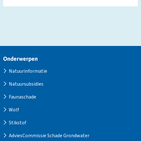
Site
Onderwerpen
footer
Natuurinformatie
Natuursubsidies
Faunaschade
Wolf
Stikstof
AdviesCommissie Schade Grondwater