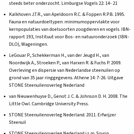
steeds beter onderzocht. Limburgse Vogels 22: 14- 21
Kalkhoven J.T.R., van Apeldoorn R.C. & Foppen R.P.B. 1995.
Fauna en natuurdoeltypen: minimumoppervlakte voor
kernpopulaties van doelsoorten zoogdieren en vogels. IBN-
rapport 193, Instituut voor Bos- en natuuronderzoek (IBN-
DLO), Wageningen.
LeGouar P., Schekkerman H., van der Jeugd H., van
Noordwijk A., Stroeken P., van Harxen R. & Fuchs P. 2009.
Overleving en dispersie van Nederlandse steenuilen op
grond van 35 jaar ringgegevens. Athene 14: 7-26. Uitgave
STONE Steenuilenoverleg Nederland
van Nieuwenhuyse D., Genot J. C. & Johnson D. H. 2008. The
Little Owl. Cambridge University Press.
STONE Steenuilenoverleg Nederland. 2011. Erfwijzer
Steenuil
STONE Steenuilenoverleg Nederland i.s.m. Sovon