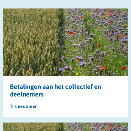
Lees
meer
over
Betalingen
aan
het
collectief
en
deelnemers
Betalingen aan het collectief en
deelnemers
Lees meer
Lees