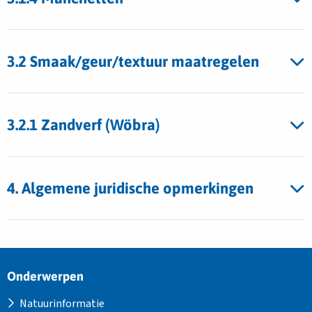
3.2 Smaak/geur/textuur maatregelen
3.2.1 Zandverf (Wöbra)
4. Algemene juridische opmerkingen
Site
Onderwerpen
footer
Natuurinformatie